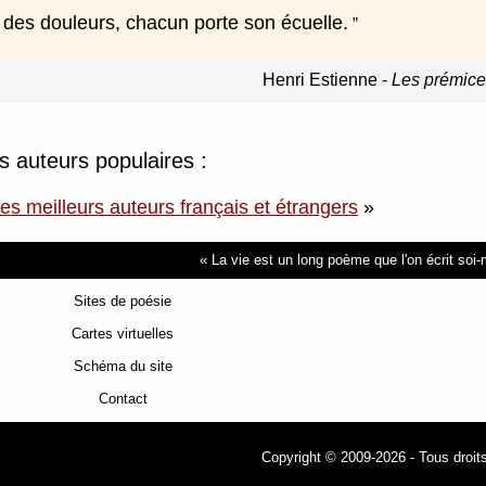
des douleurs, chacun porte son écuelle.
Henri Estienne
-
Les prémice
es auteurs populaires :
des meilleurs auteurs français et étrangers
»
La vie est un long poème que l'on écrit so
Sites de poésie
Cartes virtuelles
Schéma du site
Contact
Copyright © 2009-2026 - Tous droit