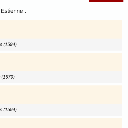
 Estienne :
s (1594)
 (1579)
s (1594)