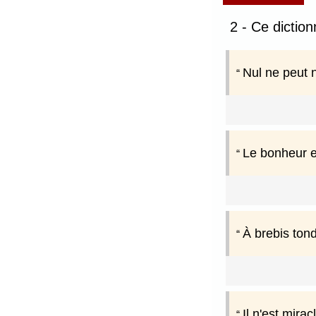
2 - Ce dictio
Nul ne peut n
Le bonheur es
À brebis ton
Il n'est mira