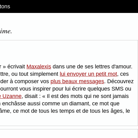
tons
aime.
er
écrivait
Maxalexis
dans une de ses lettres d'amour.
ettre, ou tout simplement
lui envoyer un petit mot
, ces
 aider à composer vos
plus beaux messages
. Découvrez
ourront vous inspirer pour lui écrire quelques SMS ou
e Uzanne
, disait :
Il est des mots qui ne sont jamais
u'on enchâsse aussi comme un diamant, ce mot que
âme, ce mot de tous les temps et de tous les âges, le