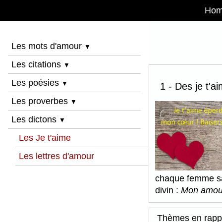
Ho
Les mots d'amour
▼
Les citations
▼
Les poésies
▼
1 - Des je t'a
Les proverbes
▼
Les dictons
▼
Les Je t'aime
Les lettres d'amour
chaque femme sai
divin :
Mon amou
Thèmes en rapp