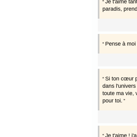
Je t'aime tan
paradis, prend
Pense à moi 
Si ton cœur p
dans l'univers
toute ma vie, v
pour toi.
Je t'aime ! j'