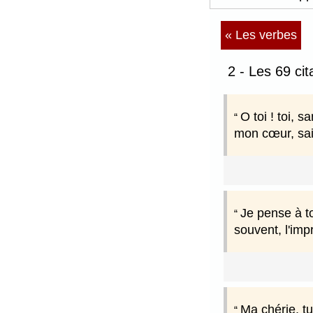
« Les verbes
2 - Les 69 cita
O toi ! toi, 
mon cœur, sai
Je pense à to
souvent, l'imp
Ma chérie, tu