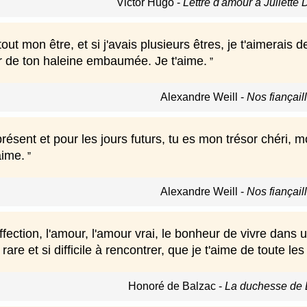
Victor Hugo
-
Lettre d'amour à Juliette
tout mon être, et si j'avais plusieurs êtres, je t'aimerais
r de ton haleine embaumée. Je t'aime.
Alexandre Weill
-
Nos fiançail
présent et pour les jours futurs, tu es mon trésor chéri
aime.
Alexandre Weill
-
Nos fiançail
'affection, l'amour, l'amour vrai, le bonheur de vivre dan
i rare et si difficile à rencontrer, que je t'aime de toute
Honoré de Balzac
-
La duchesse de 