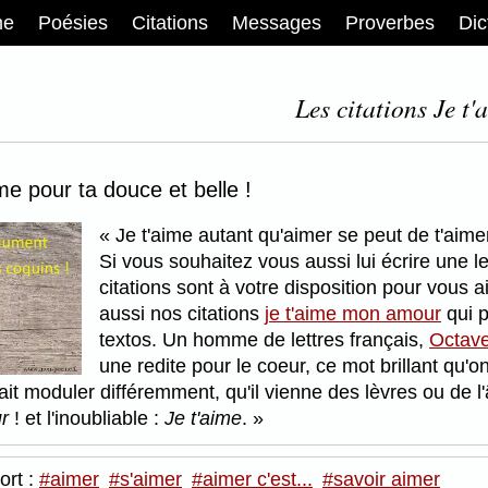
me
Poésies
Citations
Messages
Proverbes
Dic
Les citations Je t'
ime pour ta douce et belle !
Je t'aime autant qu'aimer se peut de t'aim
Si vous souhaitez vous aussi lui écrire une l
citations sont à votre disposition pour vous
aussi nos citations
je t'aime mon amour
qui p
textos. Un homme de lettres français,
Octav
une redite pour le coeur, ce mot brillant q
t moduler différemment, qu'il vienne des lèvres ou de l'
r
! et l'inoubliable :
Je t'aime
.
ort :
#aimer
#s'aimer
#aimer c'est...
#savoir aimer