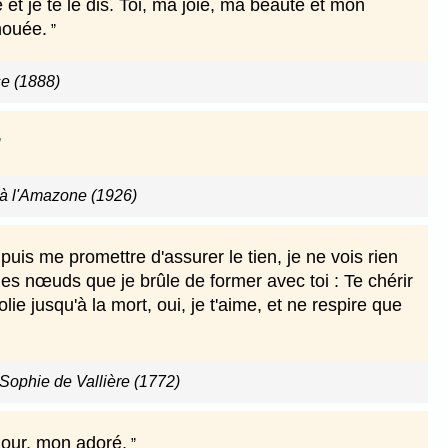
e et je te le dis. Toi, ma joie, ma beauté et mon
 nouée.
e (1888)
s à l'Amazone (1926)
uis me promettre d'assurer le tien, je ne vois rien
es nœuds que je brûle de former avec toi : Te chérir
folie jusqu'à la mort, oui, je t'aime, et ne respire que
–Sophie de Vallière (1772)
'amour, mon adoré.