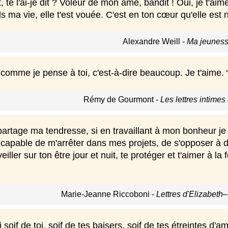
t, te l'ai-je dit ? Voleur de mon âme, bandit ! Oui, je t'aim
s ma vie, elle t'est vouée. C'est en ton cœur qu'elle est
Alexandre Weill
-
Ma jeuness
comme je pense à toi, c'est-à-dire beaucoup. Je t'aime.
Rémy de Gourmont
-
Les lettres intime
artage ma tendresse, si en travaillant à mon bonheur je p
 capable de m'arrêter dans mes projets, de s'opposer à d
eiller sur ton être jour et nuit, te protéger et t'aimer à la 
Marie-Jeanne Riccoboni
-
Lettres d'Elizabeth
ai soif de toi, soif de tes baisers, soif de tes étreintes d