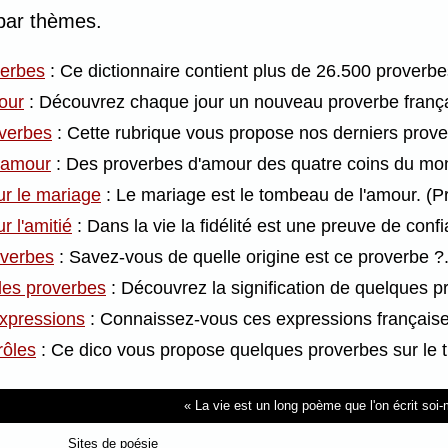
par thèmes.
verbes
: Ce dictionnaire contient plus de 26.500 proverb
our
: Découvrez chaque jour un nouveau proverbe frança
overbes
: Cette rubrique vous propose nos derniers prove
'amour
: Des proverbes d'amour des quatre coins du mo
ur le mariage
: Le mariage est le tombeau de l'amour. (Pr
r l'amitié
: Dans la vie la fidélité est une preuve de conf
overbes
: Savez-vous de quelle origine est ce proverbe ?
 des proverbes
: Découvrez la signification de quelques 
xpressions
: Connaissez-vous ces expressions françaises
rôles
: Ce dico vous propose quelques proverbes sur le 
La vie est un long poème que l'on écrit so
Sites de poésie