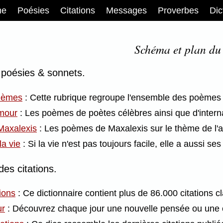
me
Poésies
Citations
Messages
Proverbes
Dic
Schéma et plan du 
 poésies & sonnets.
hèmes
: Cette rubrique regroupe l'ensemble des poèmes 
mour
: Les poèmes de poètes célèbres ainsi que d'intern
Maxalexis
: Les poèmes de Maxalexis sur le thème de l'a
la vie
: Si la vie n'est pas toujours facile, elle a aussi s
des citations.
ions
: Ce dictionnaire contient plus de 86.000 citations 
ur
: Découvrez chaque jour une nouvelle pensée ou une ci