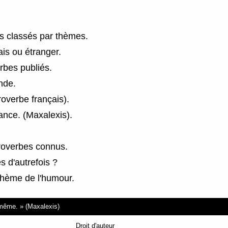
es classés par thèmes.
is ou étranger.
rbes publiés.
nde.
overbe français).
iance. (Maxalexis).
.
proverbes connus.
 d'autrefois ?
thème de l'humour.
i-même.
(Maxalexis)
Droit d'auteur