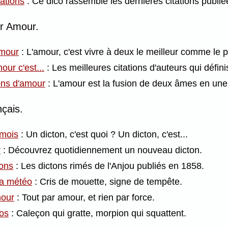
tations
: Ce dico rassemble les dernières citations publi
ur Amour.
amour
: L'amour, c'est vivre à deux le meilleur comme le p
our c'est...
: Les meilleures citations d'auteurs qui défini
ions d'amour
: L'amour est la fusion de deux âmes en une
nçais.
 mois
: Un dicton, c'est quoi ? Un dicton, c'est...
r
: Découvrez quotidiennement un nouveau dicton.
tons
: Les dictons rimés de l'Anjou publiés en 1858.
la météo
: Cris de mouette, signe de tempête.
mour
: Tout par amour, et rien par force.
los
: Caleçon qui gratte, morpion qui squattent.