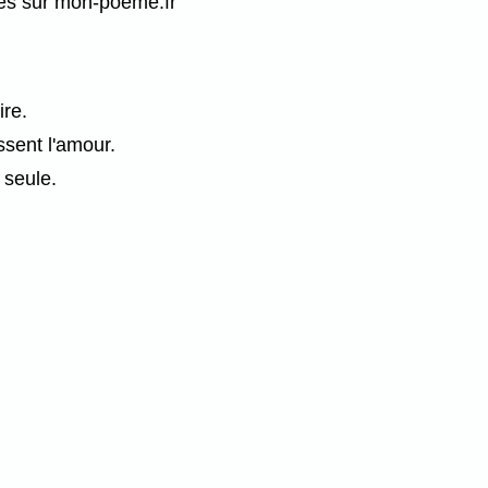
ées sur mon-poeme.fr
ire.
ssent l'amour.
 seule.