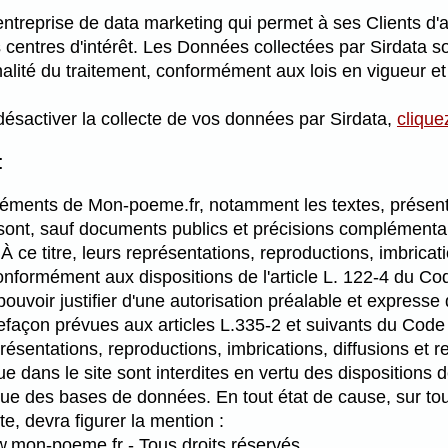
entreprise de data marketing qui permet à ses Clients d'a
 centres d'intérêt. Les Données collectées par Sirdata
inalité du traitement, conformément aux lois en vigueur e
ésactiver la collecte de vos données par Sirdata,
cliquez
:
éléments de Mon-poeme.fr, notamment les textes, présenta
ont, sauf documents publics et précisions complémentaires
À ce titre, leurs représentations, reproductions, imbricatio
conformément aux dispositions de l'article L. 122-4 du Cod
ouvoir justifier d'une autorisation préalable et expresse 
efaçon prévues aux articles L.335-2 et suivants du Code d
résentations, reproductions, imbrications, diffusions et re
 dans le site sont interdites en vertu des dispositions d
ique des bases de données. En tout état de cause, sur tout
e, devra figurer la mention :
.mon-poeme.fr - Tous droits réservés.