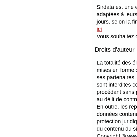
Sirdata est une 
adaptées à leurs
jours, selon la f
ici
Vous souhaitez d
Droits d'auteur 
La totalité des 
mises en forme s
ses partenaires. 
sont interdites 
procédant sans p
au délit de contr
En outre, les rep
données contenue
protection jurid
du contenu du sit
Copyright © www