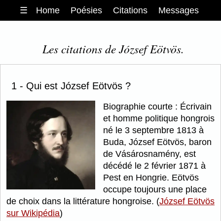
☰
Home
Poésies
Citations
Messages
Les citations de József Eötvös.
1 - Qui est József Eötvös ?
Biographie courte : Écrivain
et homme politique hongrois
né le 3 septembre 1813 à
Buda, József Eötvös, baron
de Vásárosnamény, est
décédé le 2 février 1871 à
Pest en Hongrie. Eötvös
occupe toujours une place
de choix dans la littérature hongroise. (
József Eötvös
sur Wikipédia
)