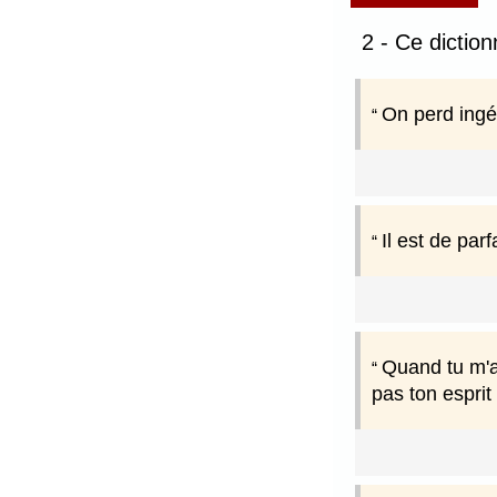
2 - Ce dictio
On perd ingé
Il est de par
Quand tu m'a
pas ton esprit