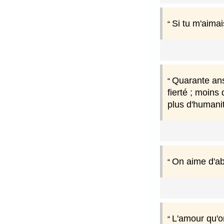
Si tu m'aimai
Quarante ans 
fierté ; moins
plus d'humani
On aime d'abo
L'amour qu'on 