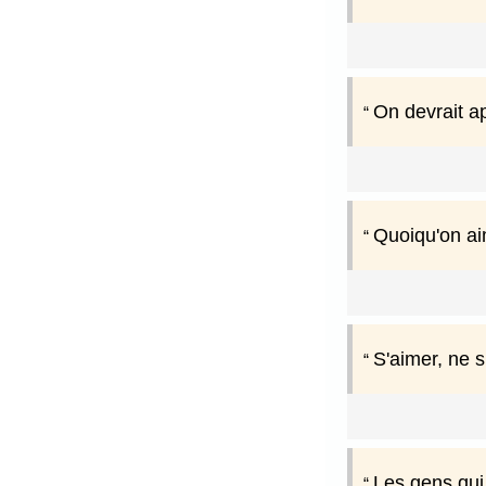
On devrait ap
Quoiqu'on ai
S'aimer, ne s
Les gens qui