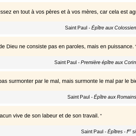
issez en tout à vos pères et à vos mères, car cela est a
Saint Paul
-
Épître aux Colossiens
e Dieu ne consiste pas en paroles, mais en puissance.
Saint Paul
-
Première épître aux Corint
pas surmonter par le mal, mais surmonte le mal par le bi
Saint Paul
-
Épître aux Romains 
hacun vive de son labeur et de son travail.
er
Saint Paul
-
Épîtres - I
si