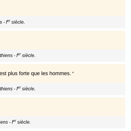
er
 - I
siècle.
er
hiens - I
siècle.
 est plus forte que les hommes.
er
hiens - I
siècle.
er
ens - I
siècle.