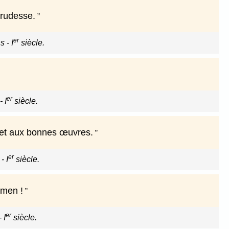
 rudesse.
er
 - I
siècle.
er
 I
siècle.
é et aux bonnes œuvres.
er
- I
siècle.
Amen !
er
 I
siècle.