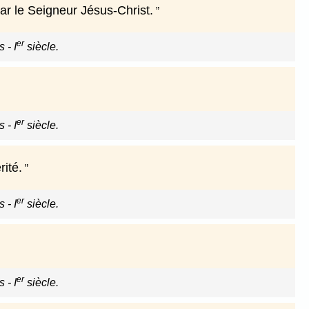
ar le Seigneur Jésus-Christ.
er
 - I
siècle.
er
 - I
siècle.
rité.
er
 - I
siècle.
er
 - I
siècle.