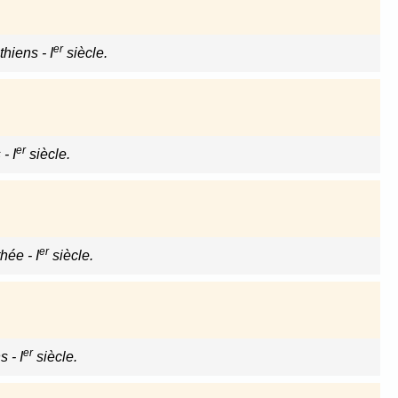
er
hiens - I
siècle.
er
- I
siècle.
er
hée - I
siècle.
er
 - I
siècle.