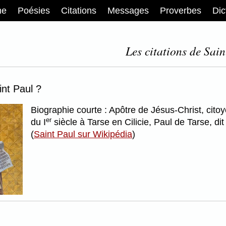
me
Poésies
Citations
Messages
Proverbes
Dic
Les citations de Sain
int Paul ?
Biographie courte : Apôtre de Jésus-Christ, cito
er
du I
siècle à Tarse en Cilicie, Paul de Tarse, di
(
Saint Paul sur Wikipédia
)