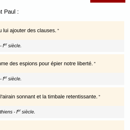
t Paul :
 lui ajouter des clauses.
er
 I
siècle.
omme des espions pour épier notre liberté.
er
 I
siècle.
'airain sonnant et la timbale retentissante.
er
hiens - I
siècle.