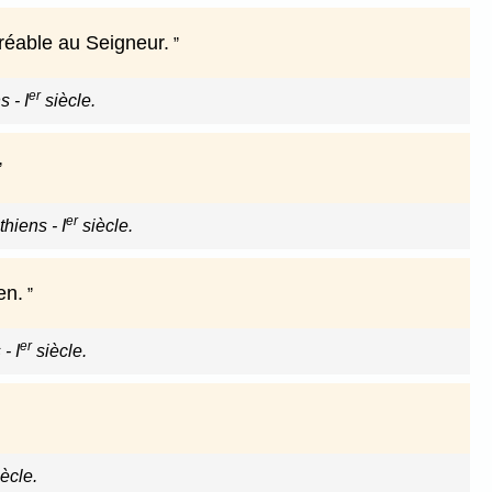
gréable au Seigneur.
er
 - I
siècle.
er
hiens - I
siècle.
en.
er
- I
siècle.
ècle.