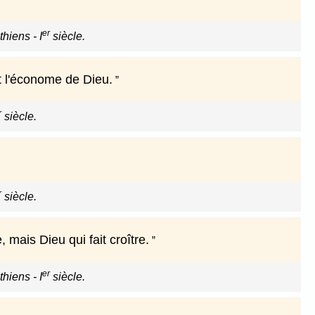
er
hiens - I
siècle.
et l'économe de Dieu.
r
siècle.
r
siècle.
, mais Dieu qui fait croître.
er
hiens - I
siècle.