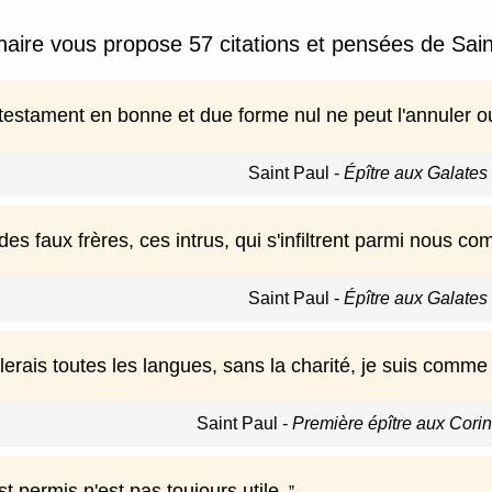
nnaire vous propose 57 citations et pensées de Sain
 testament en bonne et due forme nul ne peut l'annuler ou
Saint Paul
-
Épître aux Galates -
es faux frères, ces intrus, qui s'infiltrent parmi nous c
Saint Paul
-
Épître aux Galates -
erais toutes les langues, sans la charité, je suis comme l
Saint Paul
-
Première épître aux Corint
st permis n'est pas toujours utile.