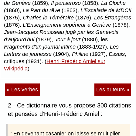
de Genève
(1859),
Il penseroso
(1858),
La Cloche
(1860),
La Part du rêve
(1863),
L'Escalade de MDCII
(1875),
Charles le Téméraire
(1876),
Les Étrangères
(1876),
L'Enseignement supérieur à Genève
(1878),
Jean-Jacques Rousseau jugé par les Genevois
d'aujourd'hui
(1879),
Jour à jour
(1880), les
Fragments d'un journal intime
(1883-1927),
Les
Lettres de jeunesse
(1904),
Philine
(1927),
Essais
,
critiques (1931). (
Henri-Frédéric Amiel sur
Wikipédia
)
« Les verbes
Les auteurs »
2 - Ce dictionnaire vous propose 300 citations
et pensées d'Henri-Frédéric Amiel :
En devenant casanier on laisse se multiplier