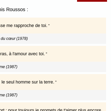
mis Roussos :
sse me rapproche de toi.
n du cœur (1978)
as, à l'amour avec toi.
ime (1987)
s, le seul homme sur la terre.
ime (1987)
rt ; pour toujours je promets de t'aimer plus encore,