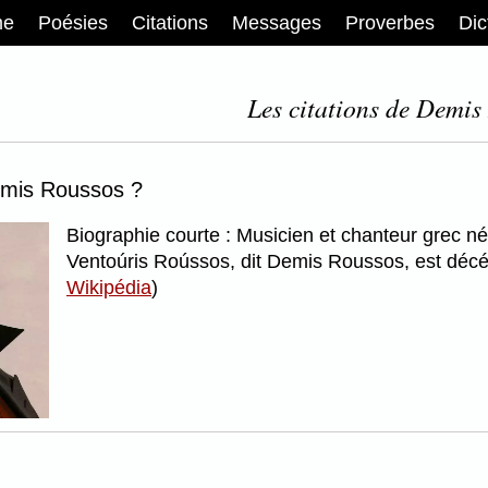
me
Poésies
Citations
Messages
Proverbes
Dic
Les citations de Demis
emis Roussos ?
Biographie courte : Musicien et chanteur grec né
Ventoúris Roússos, dit Demis Roussos, est décéd
Wikipédia
)