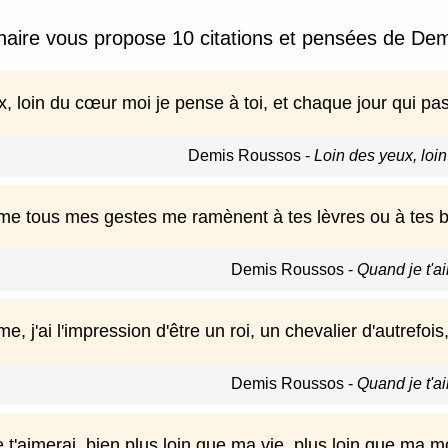
nnaire vous propose 10 citations et pensées de De
, loin du cœur moi je pense à toi, et chaque jour qui pa
Demis Roussos
-
Loin des yeux, loi
ime tous mes gestes me ramènent à tes lèvres ou à tes br
Demis Roussos
-
Quand je t'a
me, j'ai l'impression d'être un roi, un chevalier d'autrefoi
Demis Roussos
-
Quand je t'a
t'aimerai, bien plus loin que ma vie, plus loin que ma mo