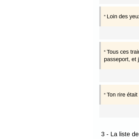
Loin des yeux
Tous ces trai
passeport, et 
Ton rire étai
3 - La liste d