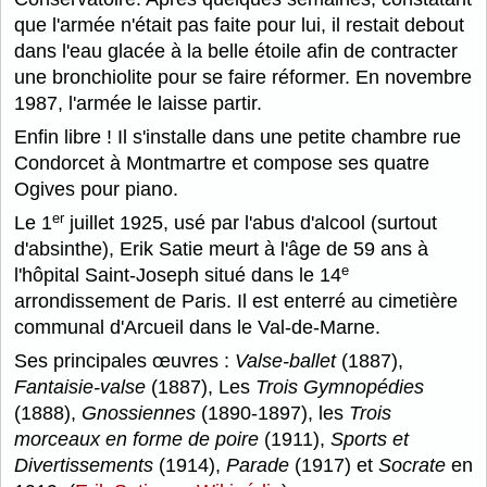
que l'armée n'était pas faite pour lui, il restait debout
dans l'eau glacée à la belle étoile afin de contracter
une bronchiolite pour se faire réformer. En novembre
1987, l'armée le laisse partir.
Enfin libre ! Il s'installe dans une petite chambre rue
Condorcet à Montmartre et compose ses quatre
Ogives pour piano.
er
Le 1
juillet 1925, usé par l'abus d'alcool (surtout
d'absinthe), Erik Satie meurt à l'âge de 59 ans à
e
l'hôpital Saint-Joseph situé dans le 14
arrondissement de Paris. Il est enterré au cimetière
communal d'Arcueil dans le Val-de-Marne.
Ses principales œuvres :
Valse-ballet
(1887),
Fantaisie-valse
(1887), Les
Trois Gymnopédies
(1888),
Gnossiennes
(1890-1897), les
Trois
morceaux en forme de poire
(1911),
Sports et
Divertissements
(1914),
Parade
(1917) et
Socrate
en