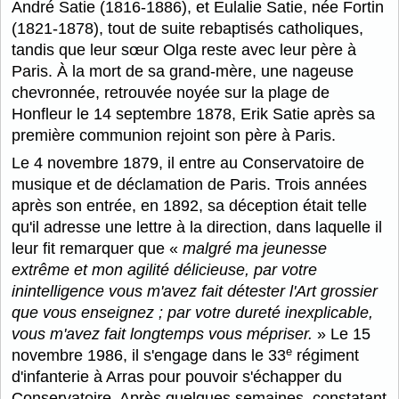
André Satie (1816-1886), et Eulalie Satie, née Fortin
(1821-1878), tout de suite rebaptisés catholiques,
tandis que leur sœur Olga reste avec leur père à
Paris. À la mort de sa grand-mère, une nageuse
chevronnée, retrouvée noyée sur la plage de
Honfleur le 14 septembre 1878, Erik Satie après sa
première communion rejoint son père à Paris.
Le 4 novembre 1879, il entre au Conservatoire de
musique et de déclamation de Paris. Trois années
après son entrée, en 1892, sa déception était telle
qu'il adresse une lettre à la direction, dans laquelle il
leur fit remarquer que «
malgré ma jeunesse
extrême et mon agilité délicieuse, par votre
inintelligence vous m'avez fait détester l'Art grossier
que vous enseignez ; par votre dureté inexplicable,
vous m'avez fait longtemps vous mépriser.
» Le 15
e
novembre 1986, il s'engage dans le 33
régiment
d'infanterie à Arras pour pouvoir s'échapper du
Conservatoire. Après quelques semaines, constatant