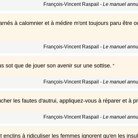
François-Vincent Raspail
-
Le manuel annua
rnés à calomnier et à médire m'ont toujours paru être ou
François-Vincent Raspail
-
Le manuel annua
us sot que de jouer son avenir sur une sottise.
François-Vincent Raspail
-
Le manuel annua
ucher les fautes d'autrui, appliquez-vous à réparer et à pr
François-Vincent Raspail
-
Le manuel annua
 enclins à ridiculiser les femmes ignorent qu'en les insult