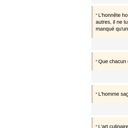
L'honnête hom
autres, il ne l
manqué qu'une
Que chacun r
L'homme sage
L'art culinai