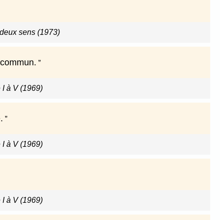
 deux sens (1973)
n commun.
 I à V (1969)
.
 I à V (1969)
 I à V (1969)