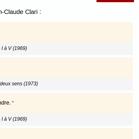
-Claude Clari :
 I à V (1969)
 deux sens (1973)
ndre.
 I à V (1969)