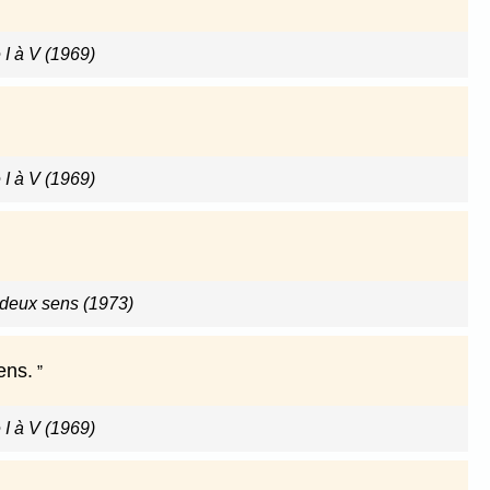
 I à V (1969)
 I à V (1969)
 deux sens (1973)
ens.
 I à V (1969)