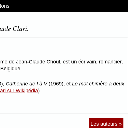
tons
aude Clari.
yme de Jean-Claude Choul, est un écrivain, romancier,
 Belgique.
8),
Catherine de I à V
(1969), et
Le mot chimère a deux
ari sur Wikipédia
)
Les auteurs »