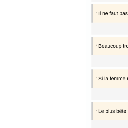
Il ne faut pa
Beaucoup tro
Si la femme r
Le plus bête