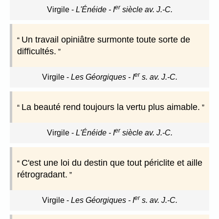
er
Virgile
-
L'Énéide - I
siècle av. J.-C.
Un travail opiniâtre surmonte toute sorte de
difficultés.
er
Virgile
-
Les Géorgiques - I
s. av. J.-C.
La beauté rend toujours la vertu plus aimable.
er
Virgile
-
L'Énéide - I
siècle av. J.-C.
C'est une loi du destin que tout périclite et aille
rétrogradant.
er
Virgile
-
Les Géorgiques - I
s. av. J.-C.