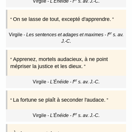
Virgile
-
L'Énéide - I
s. av. J.-C.
On se lasse de tout, excepté d'apprendre.
er
Virgile
-
Les sentences et adages et maximes - I
s. av.
J.-C.
Apprenez, mortels audacieux, à ne point
mépriser la justice et les dieux.
er
Virgile
-
L'Énéide - I
s. av. J.-C.
La fortune se plaît à seconder l'audace.
er
Virgile
-
L'Énéide - I
s. av. J.-C.