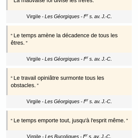
La mauvaise foi divise les frères.
er
Virgile
-
Les Géorgiques - I
s. av. J.-C.
Le temps amène la décadence de tous les
êtres.
er
Virgile
-
Les Géorgiques - I
s. av. J.-C.
Le travail opiniâtre surmonte tous les
obstacles.
er
Virgile
-
Les Géorgiques - I
s. av. J.-C.
Le temps emporte tout, jusqu'à l'esprit même.
er
Virgile
-
Les Bucoliques - I
s. av. J.-C.