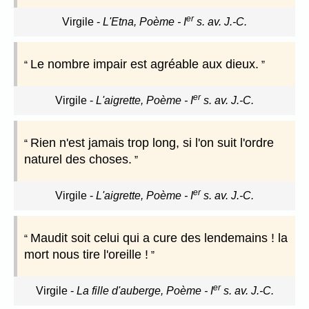
er
Virgile
-
L'Etna, Poème - I
s. av. J.-C.
Le nombre impair est agréable aux dieux.
er
Virgile
-
L'aigrette, Poème - I
s. av. J.-C.
Rien n'est jamais trop long, si l'on suit l'ordre
naturel des choses.
er
Virgile
-
L'aigrette, Poème - I
s. av. J.-C.
Maudit soit celui qui a cure des lendemains ! la
mort nous tire l'oreille !
er
Virgile
-
La fille d'auberge, Poème - I
s. av. J.-C.