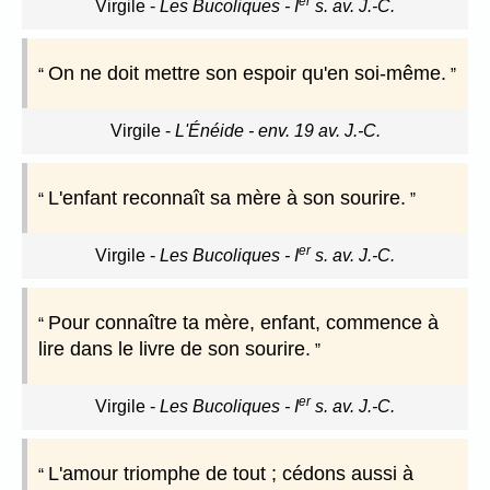
er
Virgile
-
Les Bucoliques - I
s. av. J.-C.
On ne doit mettre son espoir qu'en soi-même.
Virgile
-
L'Énéide - env. 19 av. J.-C.
L'enfant reconnaît sa mère à son sourire.
er
Virgile
-
Les Bucoliques - I
s. av. J.-C.
Pour connaître ta mère, enfant, commence à
lire dans le livre de son sourire.
er
Virgile
-
Les Bucoliques - I
s. av. J.-C.
L'amour triomphe de tout ; cédons aussi à