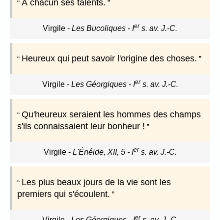
À chacun ses talents.
er
Virgile
-
Les Bucoliques - I
s. av. J.-C.
Heureux qui peut savoir l'origine des choses.
er
Virgile
-
Les Géorgiques - I
s. av. J.-C.
Qu'heureux seraient les hommes des champs
s'ils connaissaient leur bonheur !
er
Virgile
-
L'Énéide, XII, 5 - I
s. av. J.-C.
Les plus beaux jours de la vie sont les
premiers qui s'écoulent.
er
Virgile
-
Les Géorgiques - I
s. av. J.-C.