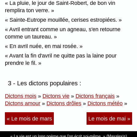
La pluie, le jour de Saint-Robert, de bon vin
remplira ton verre.
Sainte-Eutrope mouillée, cerises estropiées.
Avril entrant comme un agneau, s'en retourne
comme un taureau.
En avril nuée, en mai rosée.
Avant la fin d'avril ne quitte pas la laine pour
prendre le fil.
3 - Les dictons populaires :
Dictons mois
»
Dictons vie
»
Dictons français
»
Dictons amour
»
Dictons drôles
»
Dictons météo
»
« Le mois de mars
Le mois de mai »
La vie est un long poème que l'on écrit soi-même.
(Maxalexis)