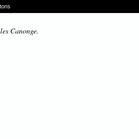
tons
ules Canonge.