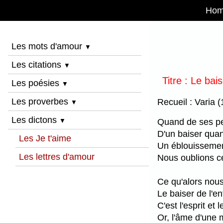
Ho
Les mots d'amour
▼
Les citations
▼
Titre : Le bai
Les poésies
▼
Les proverbes
Recueil : Varia 
▼
Les dictons
Quand de ses pet
▼
D'un baiser quan
Les Je t'aime
Un éblouissemen
Les lettres d'amour
Nous oublions c
Ce qu'alors nous
Le baiser de l'en
C'est l'esprit et
Or, l'âme d'une m