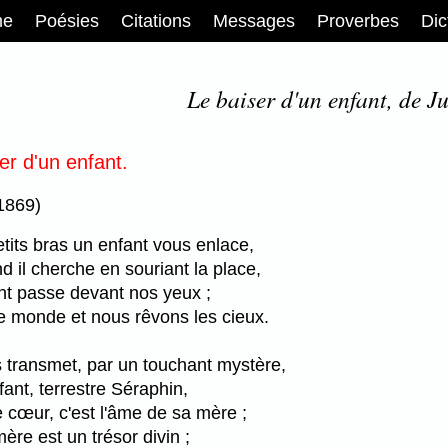
me
Poésies
Citations
Messages
Proverbes
Dic
Le baiser d'un enfant, de J
ser d'un enfant.
(1869)
its bras un enfant vous enlace,
d il cherche en souriant la place,
t passe devant nos yeux ;
e monde et nous rêvons les cieux.
 transmet, par un touchant mystère,
fant, terrestre Séraphin,
 le cœur, c'est l'âme de sa mère ;
ère est un trésor divin ;