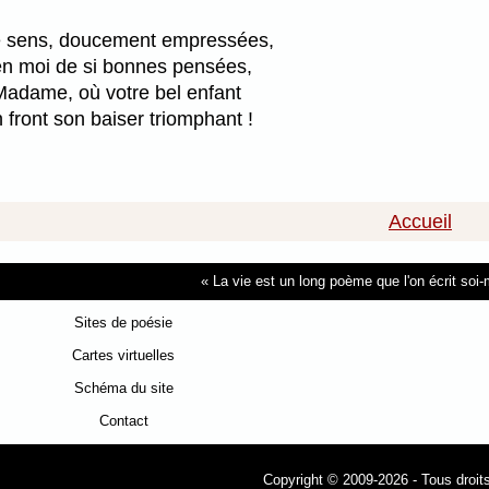
je sens, doucement empressées,
r en moi de si bonnes pensées,
Madame, où votre bel enfant
front son baiser triomphant !
Accueil
La vie est un long poème que l'on écrit so
Sites de poésie
Cartes virtuelles
Schéma du site
Contact
Copyright © 2009-2026 - Tous droit