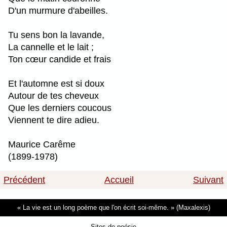
D'un murmure d'abeilles.
Tu sens bon la lavande,
La cannelle et le lait ;
Ton cœur candide et frais
Et l'automne est si doux
Autour de tes cheveux
Que les derniers coucous
Viennent te dire adieu.
Maurice Carême
(1899-1978)
Précédent
Accueil
Suivant
La vie est un long poème que l'on écrit soi-même.
(Maxalexis)
Sites de poésie