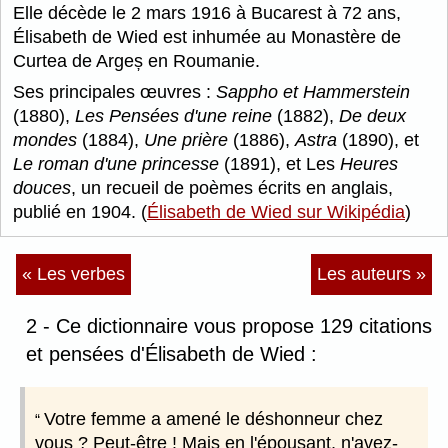
Elle décède le 2 mars 1916 à Bucarest à 72 ans,
Élisabeth de Wied est inhumée au Monastère de
Curtea de Argeș en Roumanie.
Ses principales œuvres :
Sappho et Hammerstein
(1880),
Les Pensées d'une reine
(1882),
De deux
mondes
(1884),
Une prière
(1886),
Astra
(1890), et
Le roman d'une princesse
(1891), et Les
Heures
douces
, un recueil de poèmes écrits en anglais,
publié en 1904. (
Élisabeth de Wied sur Wikipédia
)
« Les verbes
Les auteurs »
2 - Ce dictionnaire vous propose 129 citations
et pensées d'Élisabeth de Wied :
Votre femme a amené le déshonneur chez
vous ? Peut-être ! Mais en l'épousant, n'avez-