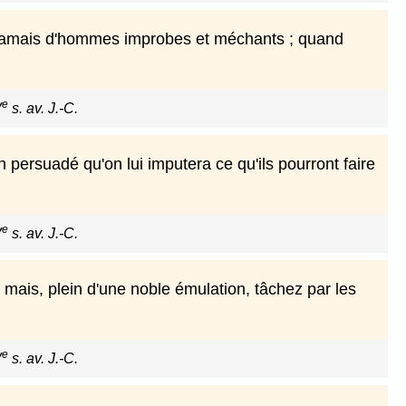
jamais d'hommes improbes et méchants ; quand
e
V
s. av. J.-C.
 persuadé qu'on lui imputera ce qu'ils pourront faire
e
V
s. av. J.-C.
 mais, plein d'une noble émulation, tâchez par les
e
V
s. av. J.-C.