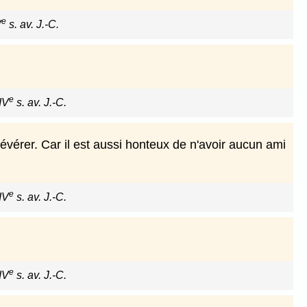
e
V
s. av. J.-C.
e
IV
s. av. J.-C.
évérer. Car il est aussi honteux de n'avoir aucun ami
e
IV
s. av. J.-C.
e
IV
s. av. J.-C.