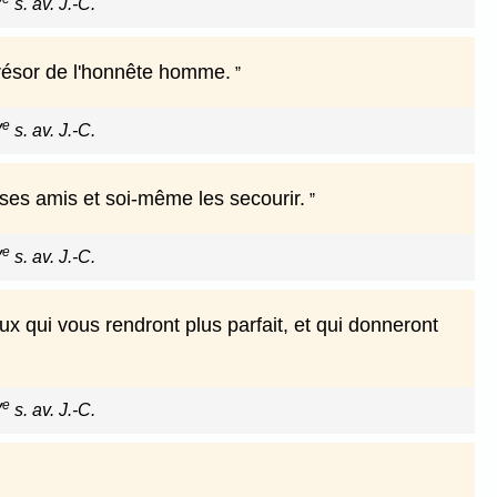
V
s. av. J.-C.
trésor de l'honnête homme.
e
V
s. av. J.-C.
ses amis et soi-même les secourir.
e
V
s. av. J.-C.
ux qui vous rendront plus parfait, et qui donneront
e
V
s. av. J.-C.