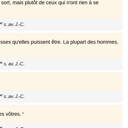
sort, mais plutôt de ceux qui n'ont rien à se
e
V
s. av. J.-C.
sses qu'elles puissent être. La plupart des hommes,
e
V
s. av. J.-C.
e
V
s. av. J.-C.
es vôtres.
e