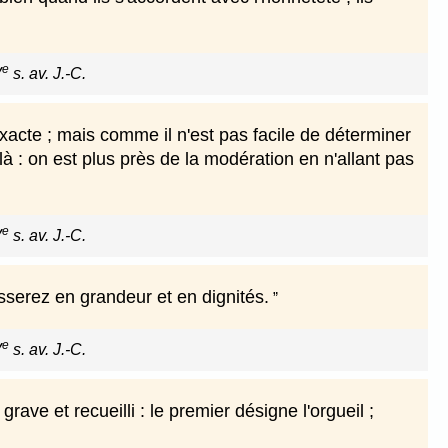
e
V
s. av. J.-C.
xacte ; mais comme il n'est pas facile de déterminer
là : on est plus près de la modération en n'allant pas
e
V
s. av. J.-C.
sserez en grandeur et en dignités.
e
V
s. av. J.-C.
ave et recueilli : le premier désigne l'orgueil ;