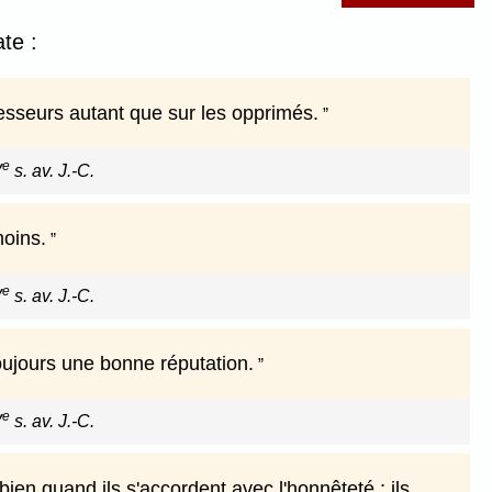
te :
esseurs autant que sur les opprimés.
e
V
s. av. J.-C.
moins.
e
V
s. av. J.-C.
oujours une bonne réputation.
e
V
s. av. J.-C.
ien quand ils s'accordent avec l'honnêteté ; ils