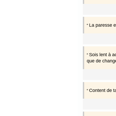
La paresse es
Sois lent à a
que de change
Content de ta