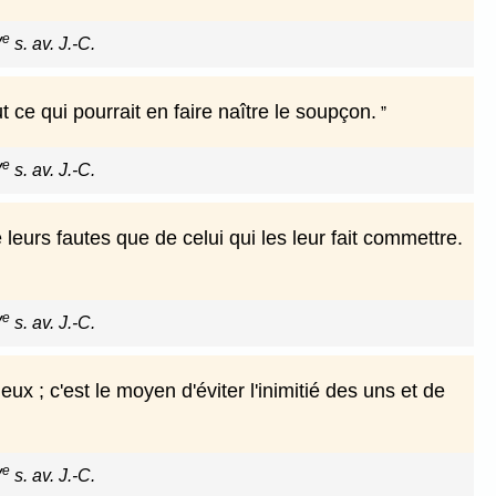
e
V
s. av. J.-C.
ce qui pourrait en faire naître le soupçon.
e
V
s. av. J.-C.
eurs fautes que de celui qui les leur fait commettre.
e
V
s. av. J.-C.
ux ; c'est le moyen d'éviter l'inimitié des uns et de
e
V
s. av. J.-C.