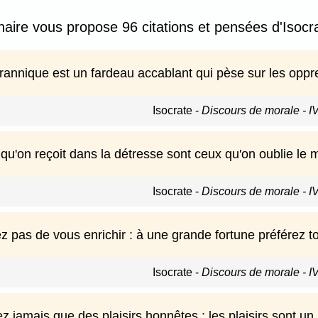
nnaire vous propose 96 citations et pensées d'Isocra
yrannique est un fardeau accablant qui pèse sur les oppr
Isocrate
-
Discours de morale - I
qu'on reçoit dans la détresse sont ceux qu'on oublie le 
Isocrate
-
Discours de morale - I
z pas de vous enrichir : à une grande fortune préférez t
Isocrate
-
Discours de morale - I
 jamais que des plaisirs honnêtes : les plaisirs sont un b