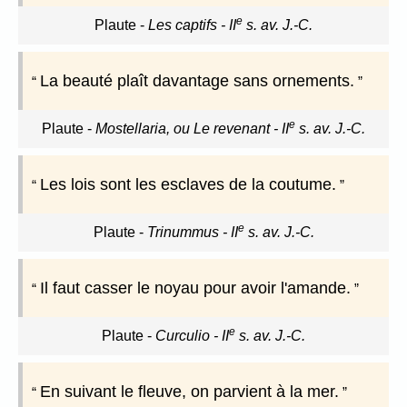
e
Plaute
-
Les captifs - II
s. av. J.-C.
La beauté plaît davantage sans ornements.
e
Plaute
-
Mostellaria, ou Le revenant - II
s. av. J.-C.
Les lois sont les esclaves de la coutume.
e
Plaute
-
Trinummus - II
s. av. J.-C.
Il faut casser le noyau pour avoir l'amande.
e
Plaute
-
Curculio - II
s. av. J.-C.
En suivant le fleuve, on parvient à la mer.