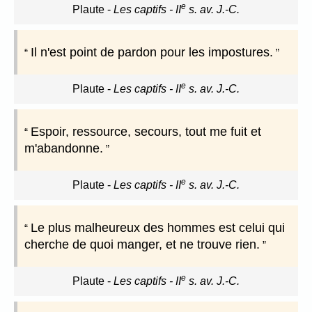
e
Plaute
-
Les captifs - II
s. av. J.-C.
Il n'est point de pardon pour les impostures.
e
Plaute
-
Les captifs - II
s. av. J.-C.
Espoir, ressource, secours, tout me fuit et
m'abandonne.
e
Plaute
-
Les captifs - II
s. av. J.-C.
Le plus malheureux des hommes est celui qui
cherche de quoi manger, et ne trouve rien.
e
Plaute
-
Les captifs - II
s. av. J.-C.