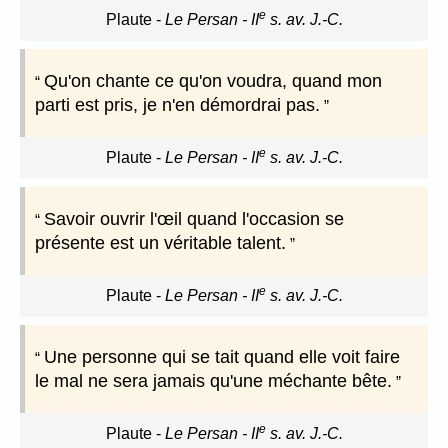
e
Plaute
-
Le Persan - II
s. av. J.-C.
Qu'on chante ce qu'on voudra, quand mon
parti est pris, je n'en démordrai pas.
e
Plaute
-
Le Persan - II
s. av. J.-C.
Savoir ouvrir l'œil quand l'occasion se
présente est un véritable talent.
e
Plaute
-
Le Persan - II
s. av. J.-C.
Une personne qui se tait quand elle voit faire
le mal ne sera jamais qu'une méchante bête.
e
Plaute
-
Le Persan - II
s. av. J.-C.