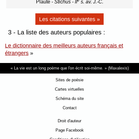
e
Plaute
-
Stichus - II
s. av. J.-C.
Les citations suivantes »
3 - La liste des auteurs populaires :
Le dictionnaire des meilleurs auteurs français et
étrangers
»
La vie est un long poème que l'on écrit soi-même.
(Maxalexis)
Sites de poésie
Cartes virtuelles
Schéma du site
Contact
Droit d'auteur
Page Facebook