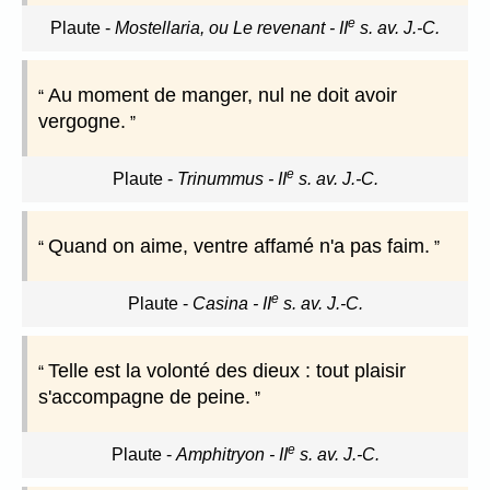
e
Plaute
-
Mostellaria, ou Le revenant - II
s. av. J.-C.
Au moment de manger, nul ne doit avoir
vergogne.
e
Plaute
-
Trinummus - II
s. av. J.-C.
Quand on aime, ventre affamé n'a pas faim.
e
Plaute
-
Casina - II
s. av. J.-C.
Telle est la volonté des dieux : tout plaisir
s'accompagne de peine.
e
Plaute
-
Amphitryon - II
s. av. J.-C.