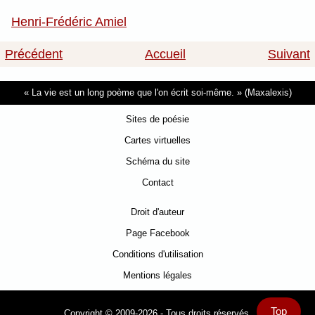
Henri-Frédéric Amiel
Précédent
Accueil
Suivant
La vie est un long poème que l'on écrit soi-même.
(Maxalexis)
Sites de poésie
Cartes virtuelles
Schéma du site
Contact
Droit d'auteur
Page Facebook
Conditions d'utilisation
Mentions légales
Top
Copyright © 2009-2026 - Tous droits réservés.