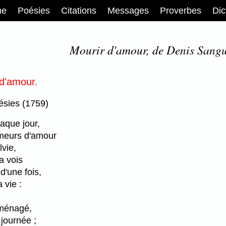
me
Poésies
Citations
Messages
Proverbes
Dic
Mourir d'amour, de Denis Sangu
 d'amour.
ésies (1759)
que jour,
meurs d'amour
lvie,
la vois
d'une fois,
 vie :
 ménagé,
 journée ;