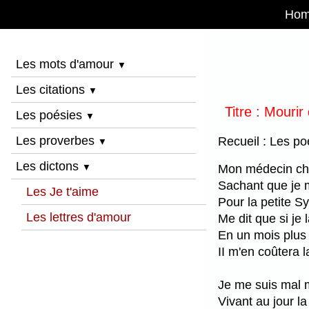
Ho
Les mots d'amour
▼
Les citations
▼
Titre : Mourir
Les poésies
▼
Les proverbes
Recueil : Les po
▼
Les dictons
Mon médecin cha
▼
Sachant que je 
Les Je t'aime
Pour la petite Sy
Les lettres d'amour
Me dit que si je 
En un mois plus 
II m'en coûtera la
Je me suis mal
Vivant au jour la