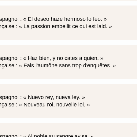
spagnol :
El deseo haze hermoso lo feo.
nçaise :
La passion embellit ce qui est laid.
spagnol :
Haz bien, y no cates a quien.
nçaise :
Fais l'aumône sans trop d'enquêtes.
spagnol :
Nuevo rey, nueva ley.
nçaise :
Nouveau roi, nouvelle loi.
spagnol :
Al noble su sangre avisa.