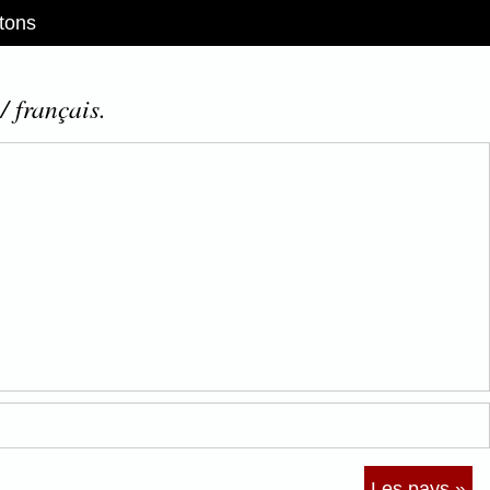
tons
/ français.
Les pays »