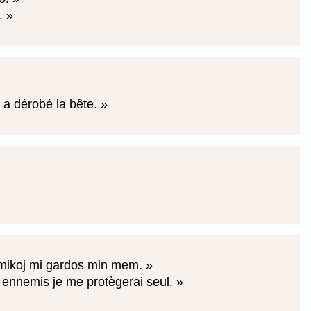
e.
 a dérobé la bête.
amikoj mi gardos min mem.
ennemis je me protègerai seul.