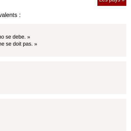
valents :
 no se debe.
 ne se doit pas.