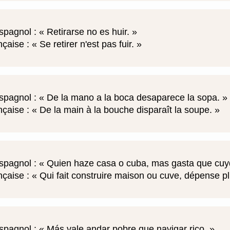
spagnol :
Retirarse no es huir.
nçaise :
Se retirer n'est pas fuir.
spagnol :
De la mano a la boca desaparece la sopa.
nçaise :
De la main à la bouche disparaît la soupe.
spagnol :
Quien haze casa o cuba, mas gasta que cu
nçaise :
Qui fait construire maison ou cuve, dépense plu
spagnol :
Más vale andar pobre que navigar rico.