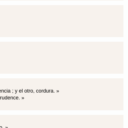
cia ; y el otro, cordura.
 prudence.
ro.