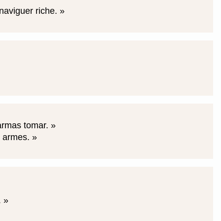
naviguer riche.
 armas tomar.
x armes.
.