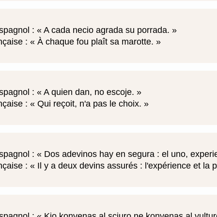
spagnol :
A cada necio agrada su porrada.
nçaise :
À chaque fou plaît sa marotte.
spagnol :
A quien dan, no escoje.
nçaise :
Qui reçoit, n'a pas le choix.
spagnol :
Dos adevinos hay en segura : el uno, experien
nçaise :
Il y a deux devins assurés : l'expérience et la
spagnol :
Kio konvenas al sciuro ne konvenas al vultu