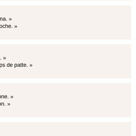
ina.
roche.
e.
ps de patte.
tone.
on.