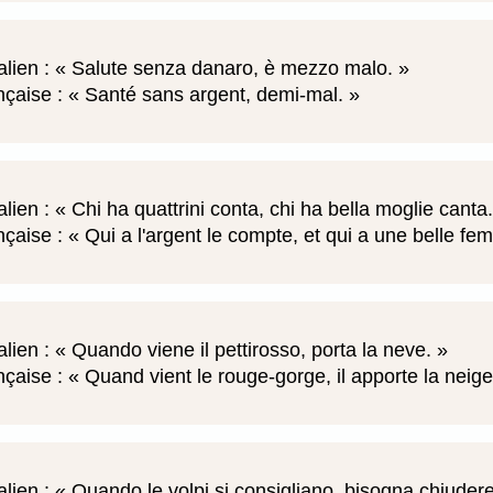
alien :
Salute senza danaro, è mezzo malo.
nçaise :
Santé sans argent, demi-mal.
alien :
Chi ha quattrini conta, chi ha bella moglie canta
nçaise :
Qui a l'argent le compte, et qui a une belle f
alien :
Quando viene il pettirosso, porta la neve.
nçaise :
Quand vient le rouge-gorge, il apporte la neig
alien :
Quando le volpi si consigliano, bisogna chiudere 