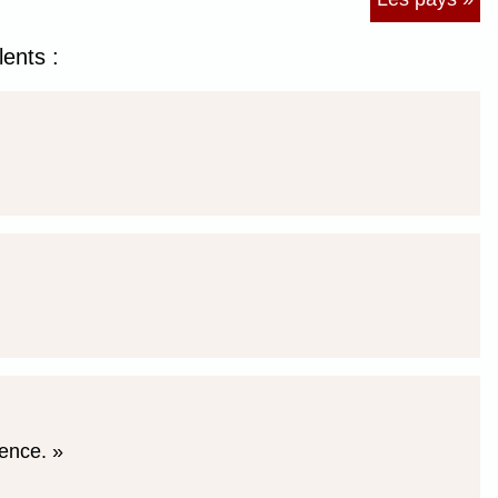
lents :
sence.