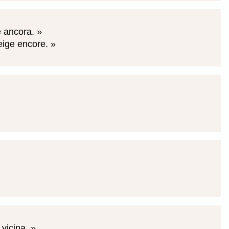
e ancora.
neige encore.
 vicina.