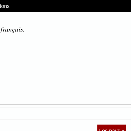
tons
 français.
Les pays »