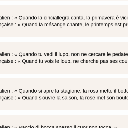
alien :
Quando la cinciallegra canta, la primavera è vic
nçaise :
Quand la mésange chante, le printemps est p
alien :
Quando tu vedi il lupo, non ne cercare le pedat
nçaise :
Quand tu vois le loup, ne cherche pas ses cou
alien :
Quando si apre la stagione, la rosa mette il bot
nçaise :
Quand s'ouvre la saison, la rose met son bout
alien :
Baccio di bocca spesso il cuor non tocca.