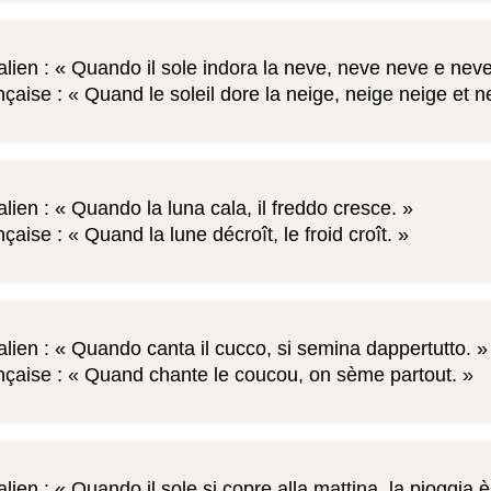
alien :
Quando il sole indora la neve, neve neve e nev
nçaise :
Quand le soleil dore la neige, neige neige et 
alien :
Quando la luna cala, il freddo cresce.
nçaise :
Quand la lune décroît, le froid croît.
alien :
Quando canta il cucco, si semina dappertutto.
nçaise :
Quand chante le coucou, on sème partout.
alien :
Quando il sole si copre alla mattina, la pioggia è