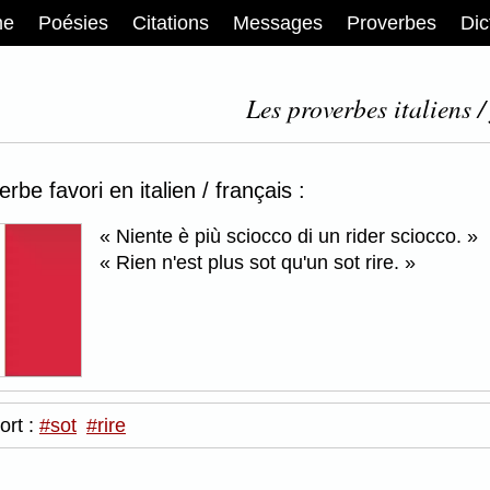
me
Poésies
Citations
Messages
Proverbes
Dic
Les proverbes italiens /
rbe favori en italien / français :
Niente è più sciocco di un rider sciocco.
Rien n'est plus sot qu'un sot rire.
ort :
#sot
#rire