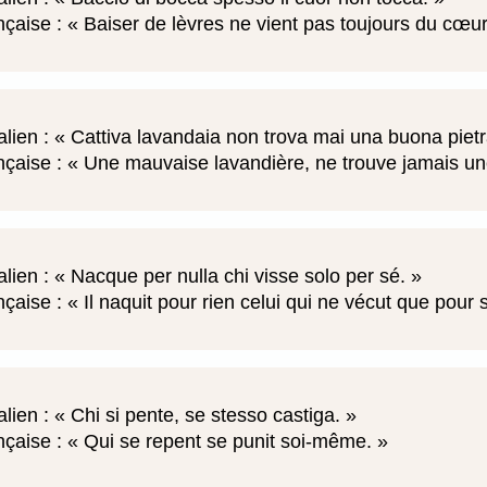
nçaise :
Baiser de lèvres ne vient pas toujours du cœu
alien :
Cattiva lavandaia non trova mai una buona piet
nçaise :
Une mauvaise lavandière, ne trouve jamais un
alien :
Nacque per nulla chi visse solo per sé.
nçaise :
Il naquit pour rien celui qui ne vécut que pou
alien :
Chi si pente, se stesso castiga.
nçaise :
Qui se repent se punit soi-même.