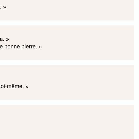
r.
ra.
e bonne pierre.
r soi-même.