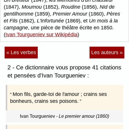
Un bretteur
(1847), les
Mémoires d'un chasseur
(1847),
Moumou
(1852),
Roudine
(1856),
Nid de
gentilhomme
(1859),
Premier Amour
(1860),
Pères
et Fils
(1862),
L'Infortunée
(1869), et
Un mois à la
campagne
, une pièce de théâtre écrite en 1850.
(
Ivan Tourgueniev sur Wikipédia
)
« Les verbes
Les auteurs »
2 - Ce dictionnaire vous propose 41 citations
et pensées d'Ivan Tourgueniev :
Mon fils, garde-toi de l'amour ; crains ses
bonheurs, crains ses poisons.
Ivan Tourgueniev
-
Le premier amour (1860)