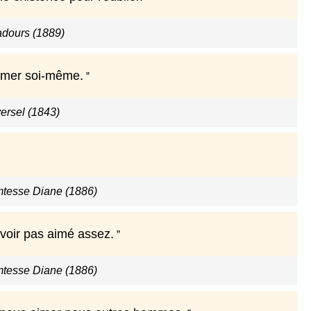
adours (1889)
'aimer soi-même.
versel (1843)
omtesse Diane (1886)
avoir pas aimé assez.
omtesse Diane (1886)