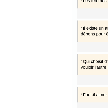
Les femmes s
Il existe un 
dépens pour ê
Qui choisit d'
vouloir l'autr
Faut-il aime