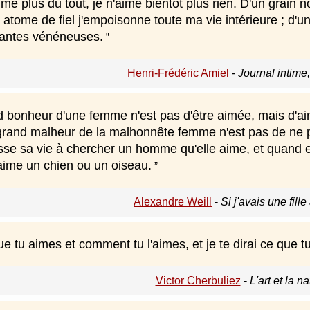
me plus du tout, je n'aime bientôt plus rien. D'un grain n
 atome de fiel j'empoisonne toute ma vie intérieure ; d'u
lantes vénéneuses.
Henri-Frédéric Amiel
-
Journal intime, 
d bonheur d'une femme n'est pas d'être aimée, mais d'aim
 grand malheur de la malhonnête femme n'est pas de ne p
asse sa vie à chercher un homme qu'elle aime, et quand e
 aime un chien ou un oiseau.
Alexandre Weill
-
Si j'avais une fill
e tu aimes et comment tu l'aimes, et je te dirai ce que 
Victor Cherbuliez
-
L'art et la n