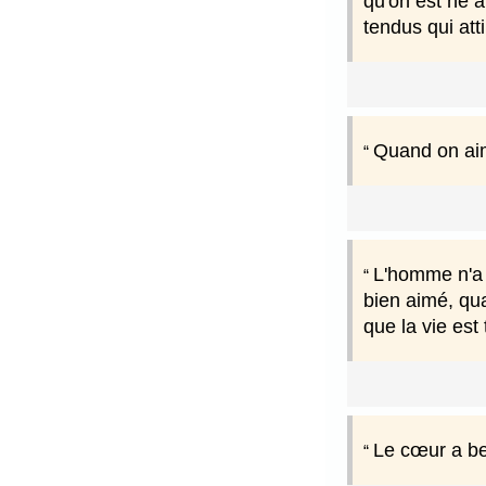
qu'on est né a
tendus qui att
Quand on aim
L'homme n'a 
bien aimé, qua
que la vie est
Le cœur a bes