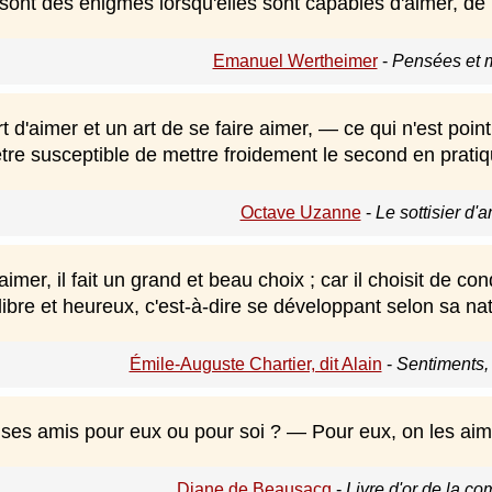
ont des énigmes lorsqu'elles sont capables d'aimer, d
Emanuel Wertheimer
-
Pensées et 
art d'aimer et un art de se faire aimer, — ce qui n'est poin
tre susceptible de mettre froidement le second en pratiq
Octave Uzanne
-
Le sottisier d'
aimer, il fait un grand et beau choix ; car il choisit de con
e libre et heureux, c'est-à-dire se développant selon sa na
Émile-Auguste Chartier, dit Alain
-
Sentiments,
r ses amis pour eux ou pour soi ? — Pour eux, on les aim
Diane de Beausacq
-
Livre d'or de la c