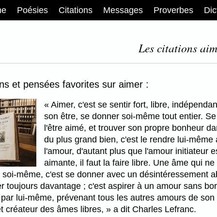
me
Poésies
Citations
Messages
Proverbes
Dic
Les citations aim
ons et pensées favorites sur aimer :
Aimer, c'est se sentir fort, libre, indépend
son être, se donner soi-même tout entier. Se
l'être aimé, et trouver son propre bonheur d
du plus grand bien, c'est le rendre lui-même 
l'amour, d'autant plus que l'amour initiateur e
aimante, il faut la faire libre. Une âme qui 
 soi-même, c'est se donner avec un désintéressement abs
er toujours davantage ; c'est aspirer à un amour sans bor
fort par lui-même, prévenant tous les autres amours de son 
t créateur des âmes libres,
a dit Charles Lefranc.