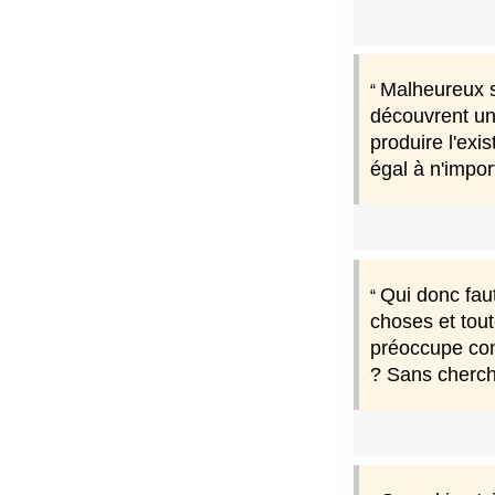
Malheureux so
découvrent un 
produire l'exi
égal à n'impor
Qui donc fau
choses et tou
préoccupe con
? Sans cherch