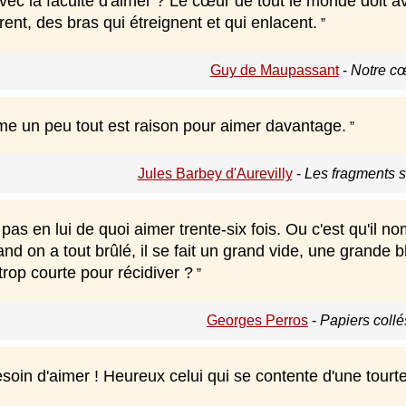
vec la faculté d'aimer ? Le cœur de tout le monde doit 
irent, des bras qui étreignent et qui enlacent.
Guy de Maupassant
-
Notre cœ
e un peu tout est raison pour aimer davantage.
Jules Barbey d'Aurevilly
-
Les fragments s
pas en lui de quoi aimer trente-six fois. Ou c'est qu'i
nd on a tout brûlé, il se fait un grand vide, une grande b
 trop courte pour récidiver ?
Georges Perros
-
Papiers collés
oin d'aimer ! Heureux celui qui se contente d'une tourter