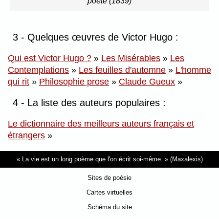
poète (1839)
3 - Quelques œuvres de Victor Hugo :
Qui est Victor Hugo ?
»
Les Misérables
»
Les
Contemplations
»
Les feuilles d'automne
»
L'homme
qui rit
»
Philosophie prose
»
Claude Gueux
»
4 - La liste des auteurs populaires :
Le dictionnaire des meilleurs auteurs français et
étrangers
»
La vie est un long poème que l'on écrit soi-même.
(Maxalexis)
Sites de poésie
Cartes virtuelles
Schéma du site