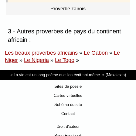
Proverbe zaïrois
3 - Autres proverbes de pays du continent
africain :
Les beaux proverbes africains
»
Le Gabon
»
Le
Niger
»
Le Nigeria
»
Le Togo
»
La vie est un long poème que l'on écrit soi-même.
(Maxalexis)
Sites de poésie
Cartes virtuelles
Schéma du site
Contact
Droit d'auteur
Page Facebook