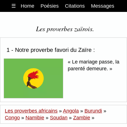
☰
Home
Poésies
Citations
Messages
Les proverbes zaïrois.
1 - Notre proverbe favori du Zaïre :
Le mariage passe, la
parenté demeure.
Les proverbes africains
»
Angola
»
Burundi
»
Congo
»
Namibie
»
Soudan
»
Zambie
»