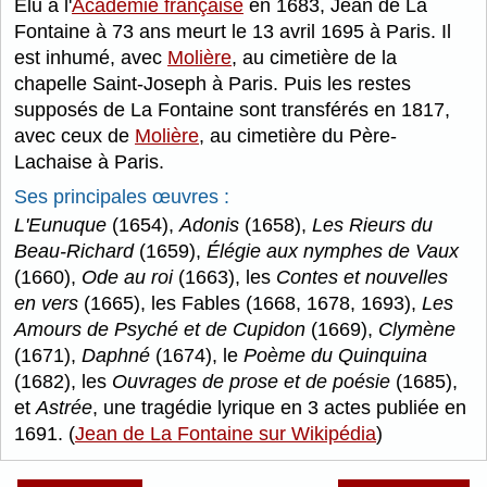
Élu à l'
Académie française
en 1683, Jean de La
Fontaine à 73 ans meurt le 13 avril 1695 à Paris. Il
est inhumé, avec
Molière
, au cimetière de la
chapelle Saint-Joseph à Paris. Puis les restes
supposés de La Fontaine sont transférés en 1817,
avec ceux de
Molière
, au cimetière du Père-
Lachaise à Paris.
Ses principales œuvres :
L'Eunuque
(1654),
Adonis
(1658),
Les Rieurs du
Beau-Richard
(1659),
Élégie aux nymphes de Vaux
(1660),
Ode au roi
(1663), les
Contes et nouvelles
en vers
(1665), les Fables (1668, 1678, 1693),
Les
Amours de Psyché et de Cupidon
(1669),
Clymène
(1671),
Daphné
(1674), le
Poème du Quinquina
(1682), les
Ouvrages de prose et de poésie
(1685),
et
Astrée
, une tragédie lyrique en 3 actes publiée en
1691. (
Jean de La Fontaine sur Wikipédia
)