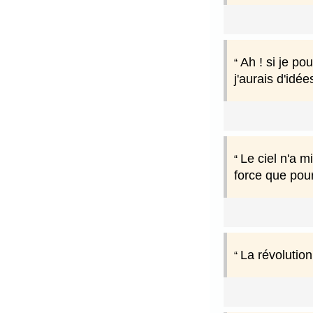
Ah ! si je po
j'aurais d'idé
Le ciel n'a 
force que pour
La révolutio