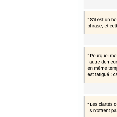
S'il est un 
phrase, et cet
Pourquoi me f
l'autre demeure
en même temps d
est fatigué ; c
Les clartés o
ils n'offrent