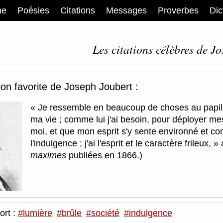
me
Poésies
Citations
Messages
Proverbes
Dic
Les citations célèbres de J
tion favorite de Joseph Joubert :
Je ressemble en beaucoup de choses au papillon
ma vie ; comme lui j'ai besoin, pour déployer mes
moi, et que mon esprit s'y sente environné et c
l'indulgence ; j'ai l'esprit et le caractère frileux,
a
maximes
publiées en 1866.)
ort :
#lumière
#brûle
#société
#indulgence