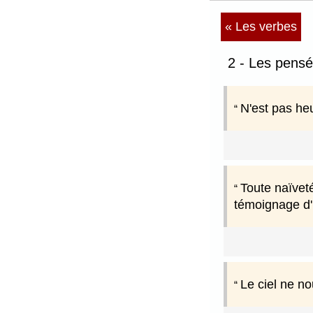
« Les verbes
2 - Les pensé
N'est pas heu
Toute naïveté
témoignage d'
Le ciel ne no