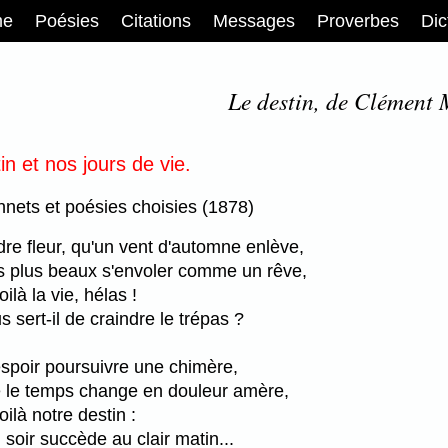
me
Poésies
Citations
Messages
Proverbes
Dic
Le destin, de Clément 
tin et nos jours de vie.
nnets et poésies choisies (1878)
e fleur, qu'un vent d'automne enlève,
es plus beaux s'envoler comme un rêve,
oilà la vie, hélas !
 sert-il de craindre le trépas ?
spoir poursuivre une chimère,
e le temps change en douleur amère,
oilà notre destin :
 soir succède au clair matin...