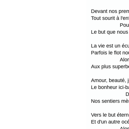
Devant nos premi
Tout sourit à l'e
Pour
Le but que nous 
La vie est un écu
Parfois le flot n
Alo
Aux plus superbe
Amour, beauté, j
Le bonheur ici-
D
Nos sentiers mène
Vers le but étern
Et d'un autre océa
Alor