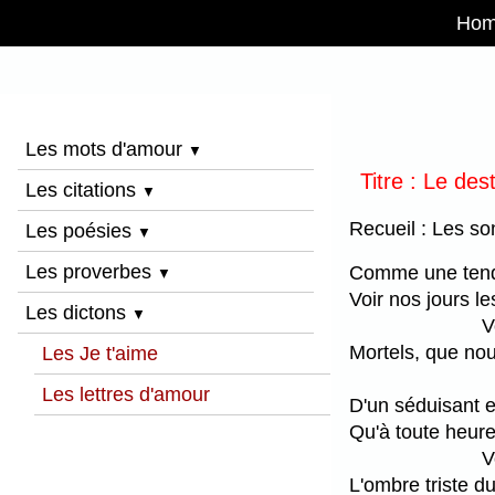
Ho
Les mots d'amour
▼
Titre : Le des
Les citations
▼
Recueil : Les so
Les poésies
▼
Les proverbes
Comme une tendr
▼
Voir nos jours l
Les dictons
▼
V
Mortels, que nous
Les Je t'aime
Les lettres d'amour
D'un séduisant e
Qu'à toute heur
V
L'ombre triste du