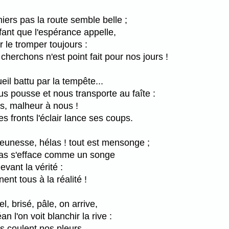
ers pas la route semble belle ;
nfant que l'espérance appelle,
 le tromper toujours :
cherchons n'est point fait pour nos jours !
eil battu par la tempête...
ous pousse et nous transporte au faîte :
rs, malheur à nous !
s fronts l'éclair lance ses coups.
eunesse, hélas ! tout est mensonge ;
bas s'efface comme un songe
evant la vérité :
nt tous à la réalité !
el, brisé, pâle, on arrive,
n l'on voit blanchir la rive :
s coulent nos pleurs...