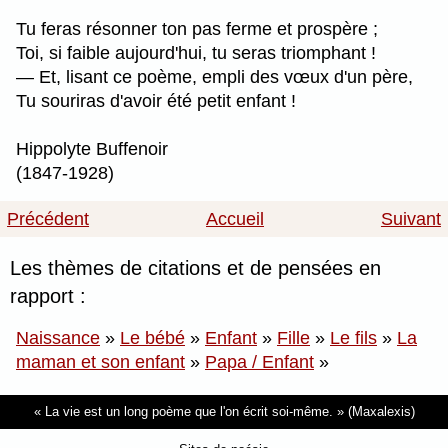
Tu feras résonner ton pas ferme et prospère ;
Toi, si faible aujourd'hui, tu seras triomphant !
— Et, lisant ce poème, empli des vœux d'un père,
Tu souriras d'avoir été petit enfant !
Hippolyte Buffenoir
(1847-1928)
Précédent
Accueil
Suivant
Les thèmes de citations et de pensées en
rapport :
Naissance
»
Le bébé
»
Enfant
»
Fille
»
Le fils
»
La
maman et son enfant
»
Papa / Enfant
»
La vie est un long poème que l'on écrit soi-même.
(Maxalexis)