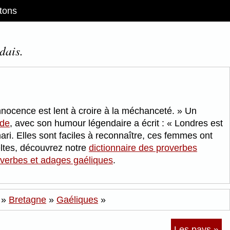
tons
dais.
nnocence est lent à croire à la méchanceté.
Un
lde
, avec son humour légendaire a écrit :
Londres est
ari. Elles sont faciles à reconnaître, ces femmes ont
ltes, découvrez notre
dictionnaire des proverbes
overbes et adages gaéliques
.
»
Bretagne
»
Gaéliques
»
Les pays »