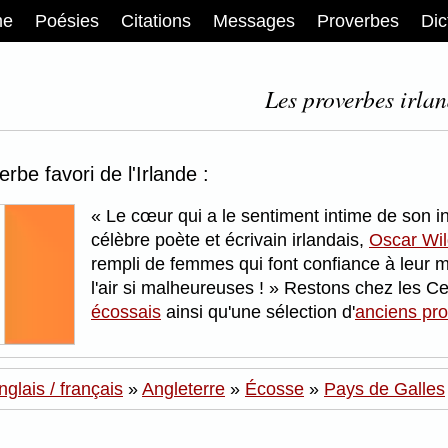
me
Poésies
Citations
Messages
Proverbes
Dic
Les proverbes irlan
erbe favori de l'Irlande :
Le cœur qui a le sentiment intime de son i
célèbre poète et écrivain irlandais,
Oscar Wi
rempli de femmes qui font confiance à leur m
l'air si malheureuses !
Restons chez les Ce
écossais
ainsi qu'une sélection d'
anciens pr
glais / français
»
Angleterre
»
Écosse
»
Pays de Galles