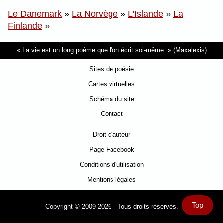
Le Danemark
»
La Norvège
»
L'Islande
»
La
Finlande
»
La vie est un long poème que l'on écrit soi-même.
(Maxalexis)
Sites de poésie
Cartes virtuelles
Schéma du site
Contact
Droit d'auteur
Page Facebook
Conditions d'utilisation
Mentions légales
Top
Copyright © 2009-2026 - Tous droits réservés.