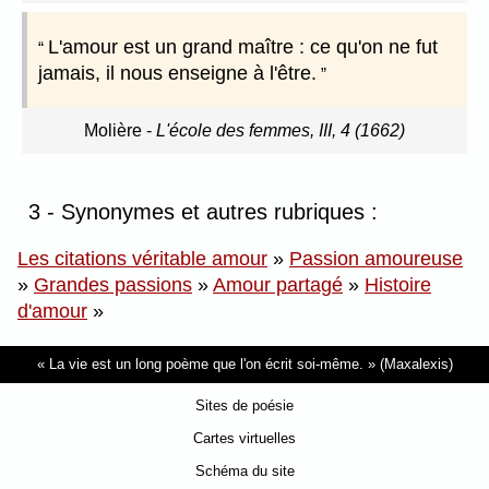
L'amour est un grand maître : ce qu'on ne fut
jamais, il nous enseigne à l'être.
Molière
-
L'école des femmes, III, 4 (1662)
3 - Synonymes et autres rubriques :
Les citations véritable amour
»
Passion amoureuse
»
Grandes passions
»
Amour partagé
»
Histoire
d'amour
»
La vie est un long poème que l'on écrit soi-même.
(Maxalexis)
Sites de poésie
Cartes virtuelles
Schéma du site