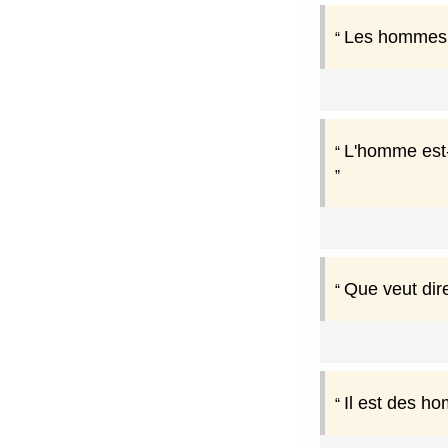
Les hommes va
L'homme est-
Que veut dir
Il est des ho