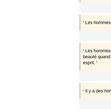
Les hommes v
Les hommes a
beauté quand i
esprit.
Il y a des h