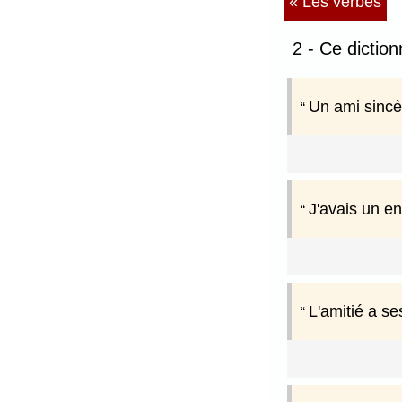
« Les verbes
2 - Ce diction
Un ami sincèr
J'avais un en
L'amitié a se