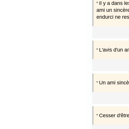
Il y a dans l
ami un sincère
endurci ne res
L'avis d'un a
Un ami sincè
Cesser d'être