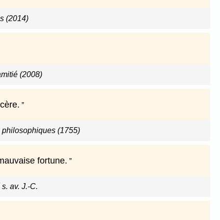
s (2014)
mitié (2008)
ncère.
s philosophiques (1755)
 mauvaise fortune.
s. av. J.-C.