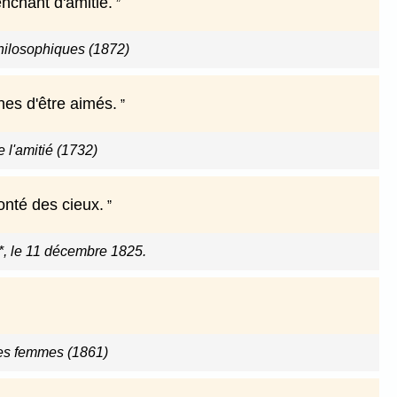
nchant d'amitié.
hilosophiques (1872)
nes d'être aimés.
e l'amitié (1732)
onté des cieux.
*, le 11 décembre 1825.
les femmes (1861)