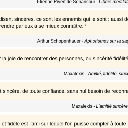
Étienne Pivert de Senancour
-
Libres méditat
disent sincères, ce sont les ennemis qui le sont : aussi
rendre par eux à se mieux connaître.
Arthur Schopenhauer
-
Aphorismes sur la sa
st la joie de rencontrer des personnes, ou sincérité fidéli
Maxalexis
-
Amitié, fidélité, sin
it sincère, de toute confiance, sans nul besoin de recon
Maxalexis
-
L'amitié sincère
 et fidèle est l'ami sur lequel l'on puisse compter à toute