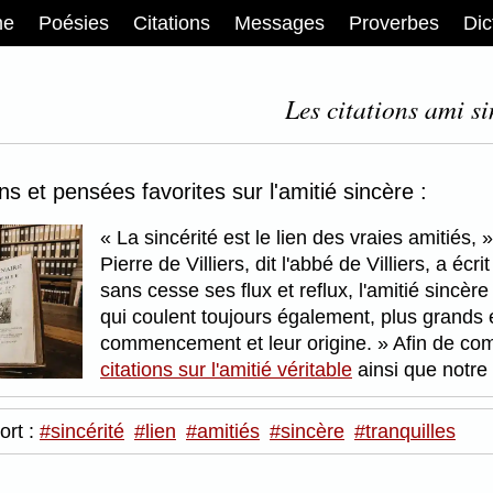
me
Poésies
Citations
Messages
Proverbes
Dic
Les citations ami si
ons et pensées favorites sur l'amitié sincère :
La sincérité est le lien des vraies amitiés,
Pierre de Villiers, dit l'abbé de Villiers, a écrit
sans cesse ses flux et reflux, l'amitié sincèr
qui coulent toujours également, plus grands e
commencement et leur origine.
Afin de com
citations sur l'amitié véritable
ainsi que notre
ort :
#sincérité
#lien
#amitiés
#sincère
#tranquilles