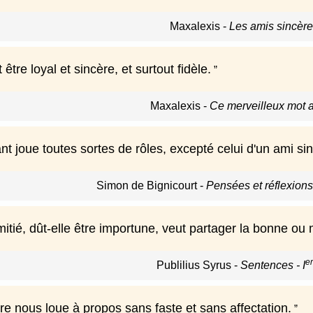
Maxalexis
-
Les amis sincère
t être loyal et sincère, et surtout fidèle.
Maxalexis
-
Ce merveilleux mot a
t joue toutes sortes de rôles, excepté celui d'un ami si
Simon de Bignicourt
-
Pensées et réflexion
itié, dût-elle être importune, veut partager la bonne ou
er
Publilius Syrus
-
Sentences - I
re nous loue à propos sans faste et sans affectation.