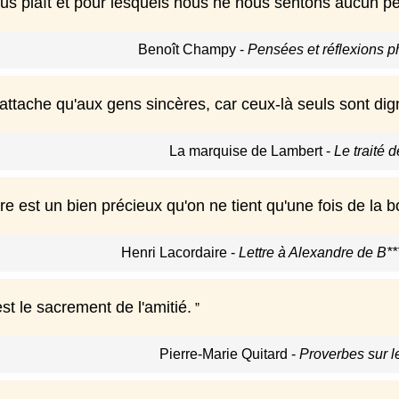
s plaît et pour lesquels nous ne nous sentons aucun pe
Benoît Champy
-
Pensées et réflexions p
'attache qu'aux gens sincères, car ceux-là seuls sont dig
La marquise de Lambert
-
Le traité d
e est un bien précieux qu'on ne tient qu'une fois de la b
Henri Lacordaire
-
Lettre à Alexandre de B**
est le sacrement de l'amitié.
Pierre-Marie Quitard
-
Proverbes sur 