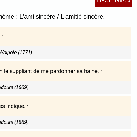
Les auteurs »
hème : L'ami sincère / L'amitié sincère.
.
 Walpole (1771)
 en le suppliant de me pardonner sa haine.
adours (1889)
es indique.
adours (1889)