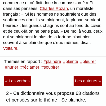
commence et où finit donc la compassion ?
Et
dans ses pensées,
Charles Rozan
, un moraliste
français :
Si les hommes ne souffraient que des
souffrances dont ils se plaignent, la plupart seraient
heureux : les grands chagrins sont au fond du cœur,
et de ceux-là on ne parle pas.
De moi à vous, ceux
qui se plaignent le plus de la fortune n'ont bien
souvent à se plaindre que d'eux-mêmes, disait
Voltaire
.
Thèmes en rapport :
#plaindre
#plainte
#pleurer
#hurler
#réclamer
#soupirer
« Les verbes
Les auteurs »
2 - Ce dictionnaire vous propose 63 citations
et pensées sur le thème : Se plaindre.