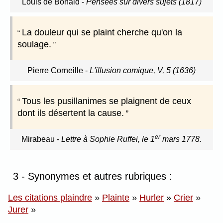
Louis de Bonald
-
Pensées sur divers sujets (1817)
La douleur qui se plaint cherche qu'on la
soulage.
Pierre Corneille
-
L'illusion comique, V, 5 (1636)
Tous les pusillanimes se plaignent de ceux
dont ils désertent la cause.
er
Mirabeau
-
Lettre à Sophie Ruffei, le 1
mars 1778.
3 - Synonymes et autres rubriques :
Les citations plaindre
»
Plainte
»
Hurler
»
Crier
»
Jurer
»