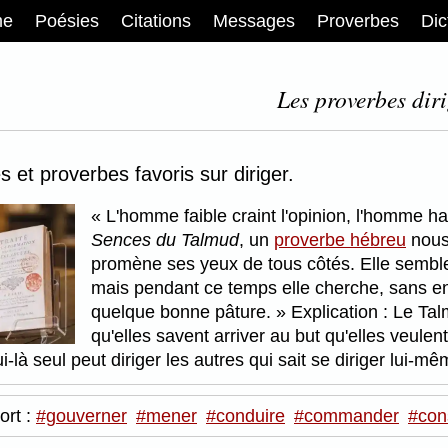
me
Poésies
Citations
Messages
Proverbes
Dic
Les proverbes diri
 et proverbes favoris sur diriger.
L'homme faible craint l'opinion, l'homme hab
Sences du Talmud
, un
proverbe hébreu
nous
promène ses yeux de tous côtés. Elle semble n
mais pendant ce temps elle cherche, sans en av
quelque bonne pâture.
Explication : Le Ta
qu'elles savent arriver au but qu'elles veulent
i-là seul peut diriger les autres qui sait se diriger lui-m
ort :
#gouverner
#mener
#conduire
#commander
#cons