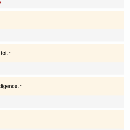
b
toi.
ndigence.