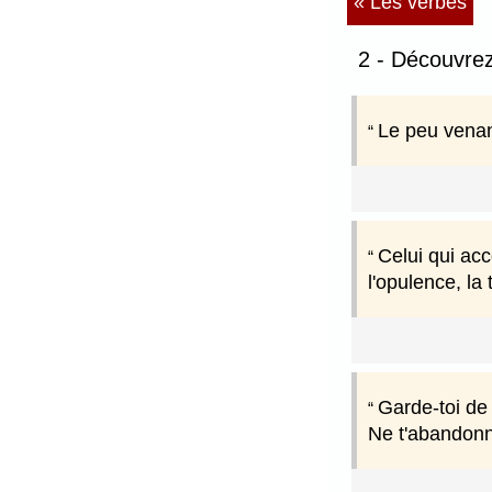
« Les verbes
2 - Découvrez
Le peu venan
Celui qui acc
l'opulence, la
Garde-toi de 
Ne t'abandonne