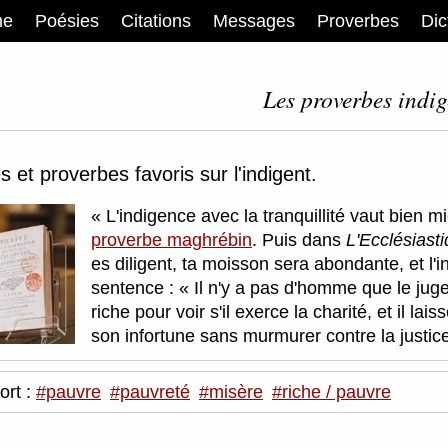
me
Poésies
Citations
Messages
Proverbes
Dic
Les proverbes indig
 et proverbes favoris sur l'indigent.
L'indigence avec la tranquillité vaut bien 
proverbe maghrébin
. Puis dans
L'Ecclésiast
es diligent, ta moisson sera abondante, et l'in
sentence :
Il n'y a pas d'homme que le juge
riche pour voir s'il exerce la charité, et il lai
son infortune sans murmurer contre la justic
ort :
#pauvre
#pauvreté
#misère
#riche / pauvre