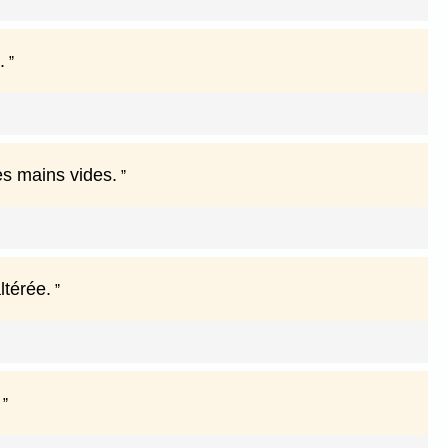
.
es mains vides.
ltérée.