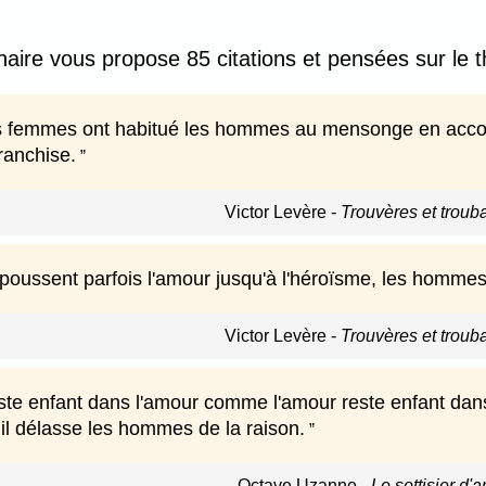
nnaire vous propose 85 citations et pensées sur le
 femmes ont habitué les hommes au mensonge en accorda
franchise.
Victor Levère
-
Trouvères et troub
oussent parfois l'amour jusqu'à l'héroïsme, les hommes j
Victor Levère
-
Trouvères et troub
te enfant dans l'amour comme l'amour reste enfant dans 
il délasse les hommes de la raison.
Octave Uzanne
-
Le sottisier d'