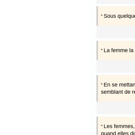
Sous quelque 
La femme la 
En se mettan
semblant de re
Les femmes, q
quand elles di