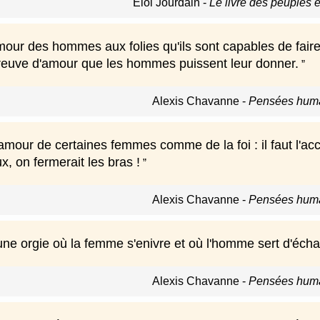
Éloi Jourdain
-
Le livre des peuples e
mour des hommes aux folies qu'ils sont capables de fair
 preuve d'amour que les hommes puissent leur donner.
Alexis Chavanne
-
Pensées huma
l'amour de certaines femmes comme de la foi : il faut l'acc
ux, on fermerait les bras !
Alexis Chavanne
-
Pensées huma
une orgie où la femme s'enivre et où l'homme sert d'éch
Alexis Chavanne
-
Pensées huma