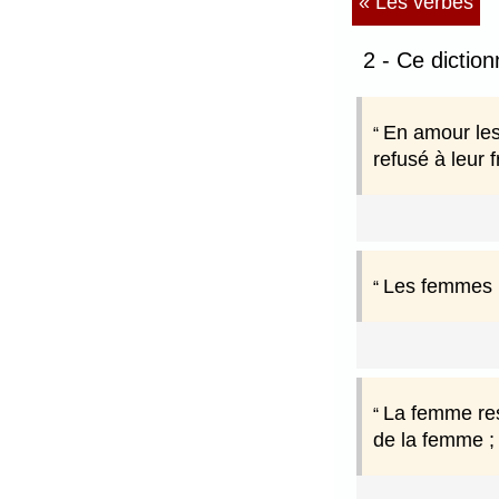
« Les verbes
2 - Ce dictio
En amour les
refusé à leur 
Les femmes p
La femme res
de la femme ; 