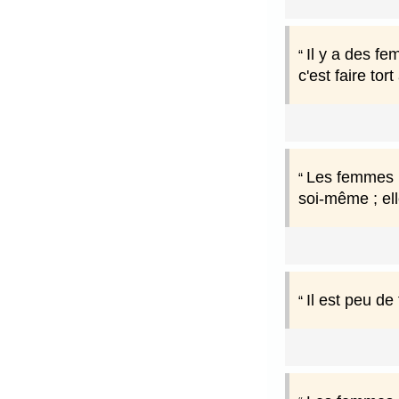
Il y a des f
c'est faire tor
Les femmes n'
soi-même ; ell
Il est peu de