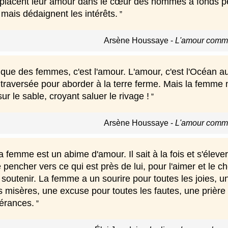
lacent leur amour dans le cœur des hommes à fonds p
, mais dédaignent les intérêts.
Arsène Houssaye
-
L'amour comme 
itique des femmes, c'est l'amour. L'amour, c'est l'Océan
 traversée pour aborder à la terre ferme. Mais la femme
ur le sable, croyant saluer le rivage !
Arsène Houssaye
-
L'amour comme 
 femme est un abime d'amour. Il sait à la fois et s'élever 
 pencher vers ce qui est près de lui, pour l'aimer et le ché
e soutenir. La femme a un sourire pour toutes les joies, 
s misères, une excuse pour toutes les fautes, une prièr
pérances.