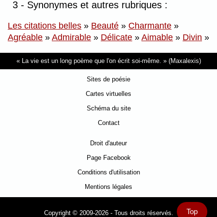
3 - Synonymes et autres rubriques :
Les citations belles
»
Beauté
»
Charmante
»
Agréable
»
Admirable
»
Délicate
»
Aimable
»
Divin
»
La vie est un long poème que l'on écrit soi-même.
(Maxalexis)
Sites de poésie
Cartes virtuelles
Schéma du site
Contact
Droit d'auteur
Page Facebook
Conditions d'utilisation
Mentions légales
Top
Copyright © 2009-2026 - Tous droits réservés.