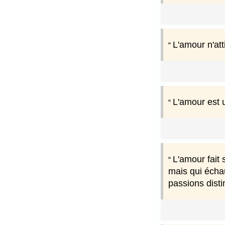
L'amour n'at
L'amour est u
L'amour fait 
mais qui échau
passions disti