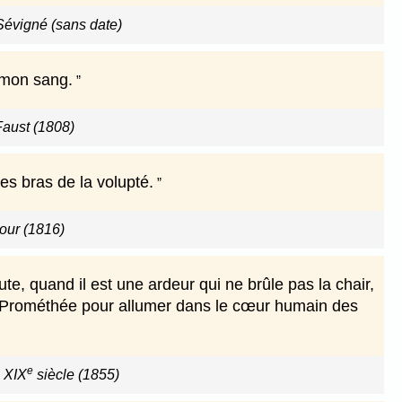
Sévigné (sans date)
t mon sang.
Faust (1808)
es bras de la volupté.
our (1816)
rute, quand il est une ardeur qui ne brûle pas la chair,
 par Prométhée pour allumer dans le cœur humain des
e
u XIX
siècle (1855)