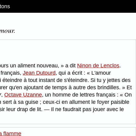
tons
amour.
ours un aliment nouveau,
a dit
Ninon de Lenclos
.
 français,
Jean Dutourd
, qui a écrit :
L'amour
éteindre à tout instant de s'éteindre. Si tu y jettes des
durer qu'en ajoutant de temps à autre des brindilles.
Et
r
,
Octave Uzanne
, un homme de lettres français :
On
ert à sa guise ; ceux-ci en allument le foyer paisible
r leur drap de lit. — Il ne faudrait pas jouer avec le
sa flamme