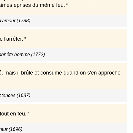
x âmes éprises du même feu.
 d'amour (1788)
 l'arrêter.
onnête homme (1772)
gné, mais il brûle et consume quand on s'en approche
ntences (1687)
tout en feu.
ueur (1696)