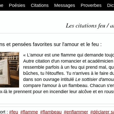
me
Poésies
Citations
Messages
Proverbes
Dic
Les citations feu / 
ons et pensées favorites sur l'amour et le feu :
L'amour est une flamme qui demande touj
Autre citation d'un romancier et académicien
ressemble parfois à un feu qui prend mal, qui 
bûches, tu l'étouffes. Tu n'arrives à le faire 
dans son ouvrage intitulé
Le sottisier d'amou
compare l'amour à un flambeau. Chacun s'en s
ux-là le prennent pour en incendier leur alcôve et en roussi
ort :
#feu
#flamme
#flambeau
#enflammer
#déclarer 