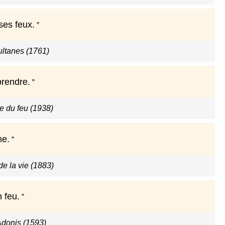
ses feux.
sultanes (1761)
prendre.
e du feu (1938)
me.
e la vie (1883)
n feu.
Adonis (1593)