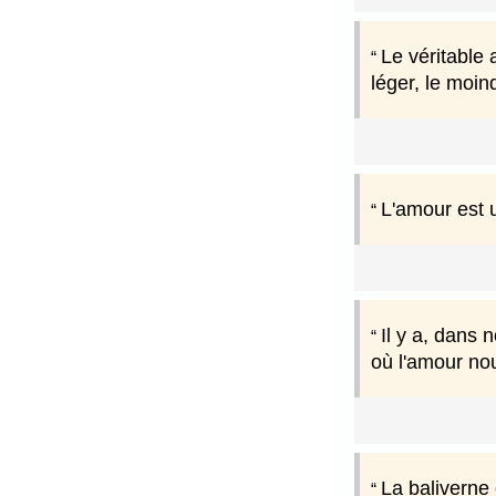
Le véritable 
léger, le moin
L'amour est u
Il y a, dans 
où l'amour no
La baliverne 