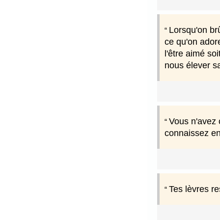
Lorsqu'on brû
ce qu'on ador
l'être aimé so
nous élever sa
Vous n'avez c
connaissez enf
Tes lèvres re