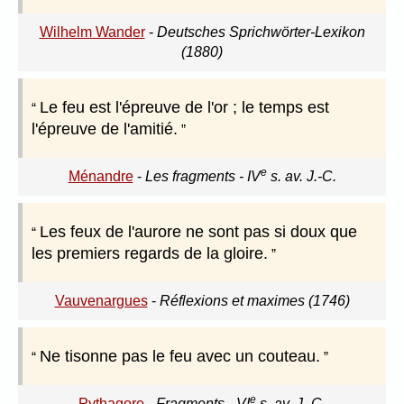
Wilhelm Wander
-
Deutsches Sprichwörter-Lexikon
(1880)
Le feu est l'épreuve de l'or ; le temps est
l'épreuve de l'amitié.
e
Ménandre
-
Les fragments - IV
s. av. J.-C.
Les feux de l'aurore ne sont pas si doux que
les premiers regards de la gloire.
Vauvenargues
-
Réflexions et maximes (1746)
Ne tisonne pas le feu avec un couteau.
e
Pythagore
-
Fragments - VI
s. av. J.-C.