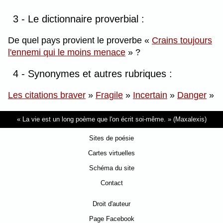
3 - Le dictionnaire proverbial :
De quel pays provient le proverbe
Crains toujours
l'ennemi qui le moins menace
?
4 - Synonymes et autres rubriques :
Les citations braver
»
Fragile
»
Incertain
»
Danger
»
La vie est un long poème que l'on écrit soi-même.
(Maxalexis)
Sites de poésie
Cartes virtuelles
Schéma du site
Contact
Droit d'auteur
Page Facebook