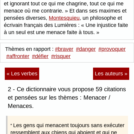
et ignorant tout ce qui me chagrine, tout ce qui me
menace où me contrarie.
Et dans ses maximes et
pensées diverses,
Montesquieu
, un philosophe et
écrivain français des Lumières :
Une injustice faite
à un seul est une menace faite à tous.
Thèmes en rapport :
#braver
#danger
#provoquer
#affronter
#défier
#risquer
« Les verbes
Les auteurs »
2 - Ce dictionnaire vous propose 59 citations
et pensées sur les thèmes : Menacer /
Menaces.
Les gens qui menacent toujours sans exécuter
ressemblent aux chiens qui aboient et qui ne