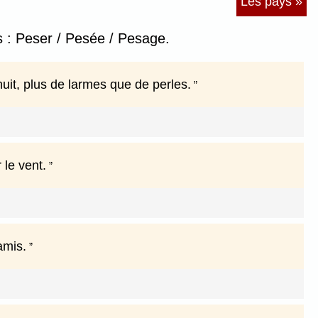
Les pays »
 : Peser / Pesée / Pesage.
uit, plus de larmes que de perles.
 le vent.
amis.