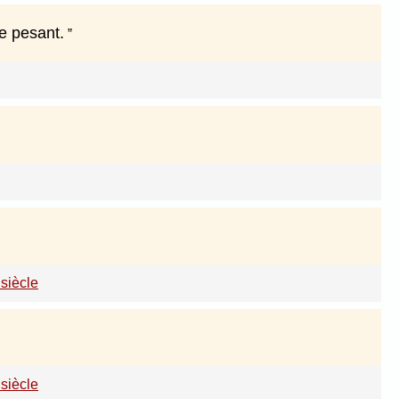
re pesant.
siècle
siècle