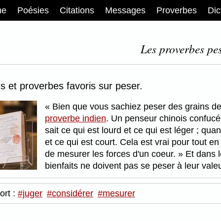
me
Poésies
Citations
Messages
Proverbes
Dic
Les proverbes pes
s et proverbes favoris sur peser.
Bien que vous sachiez peser des grains de
proverbe indien
. Un penseur chinois confuc
sait ce qui est lourd et ce qui est léger ; qu
et ce qui est court. Cela est vrai pour tout en
de mesurer les forces d'un coeur.
Et dans 
bienfaits ne doivent pas se peser à leur val
ort :
#juger
#considérer
#mesurer