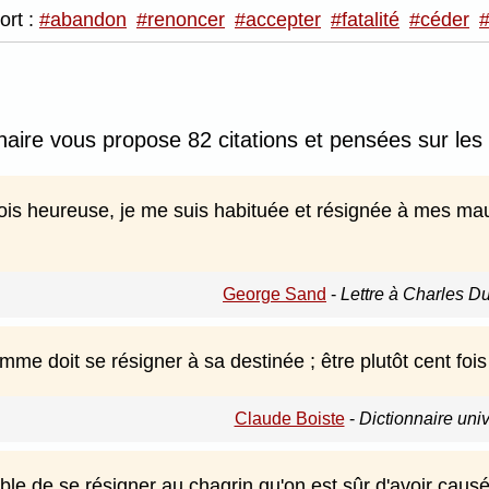
ort :
#abandon
#renoncer
#accepter
#fatalité
#céder
#
nnaire vous propose 82 citations et pensées sur les
ois heureuse, je me suis habituée et résignée à mes mau
George Sand
-
Lettre à Charles D
me doit se résigner à sa destinée ; être plutôt cent fois
Claude Boiste
-
Dictionnaire uni
ible de se résigner au chagrin qu'on est sûr d'avoir causé