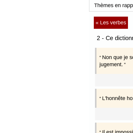
Thèmes en rapp
« Les verbes
2 - Ce dictio
Non que je s
jugement.
L'honnête hom
Il est imposs