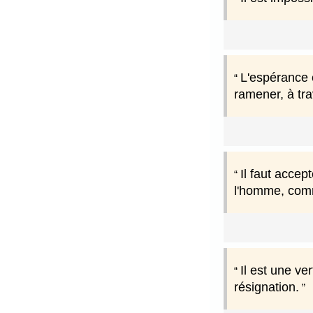
L'espérance 
ramener, à tra
Il faut accep
l'homme, comm
Il est une ve
résignation.