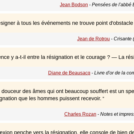
Jean Bodson
-
Pensées de l'abbé 
résigner à tous les événements ne trouve point d'obstacl
Jean de Rotrou
-
Crisante 
ence y a-t-il entre la résignation et le courage ? — La ré
Diane de Beausacq
-
Livre d'or de la c
 douceur des âmes qui ont beaucoup souffert est un spect
ignation que les hommes puissent recevoir.
Charles Rozan
-
Notes et impres
exion penche vers la résignation, elle console de bien d