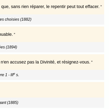
e, sans rien réparer, le repentir peut tout effacer.
s choisies (1882)
buable.
ées (1894)
 n'en accusez pas la Divinité, et résignez-vous.
e
e 1 - III
s.
gant (1885)