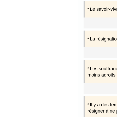
Le savoir-viv
La résignatio
Les souffran
moins adroits 
Il y a des fe
résigner à ne 