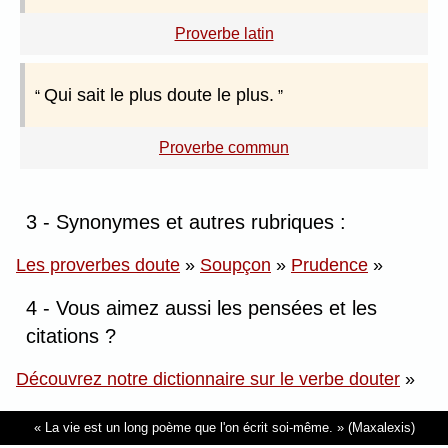
Proverbe latin
Qui sait le plus doute le plus.
Proverbe commun
3 - Synonymes et autres rubriques :
Les proverbes doute
»
Soupçon
»
Prudence
»
4 - Vous aimez aussi les pensées et les
citations ?
Découvrez notre dictionnaire sur le verbe douter
»
La vie est un long poème que l'on écrit soi-même.
(Maxalexis)