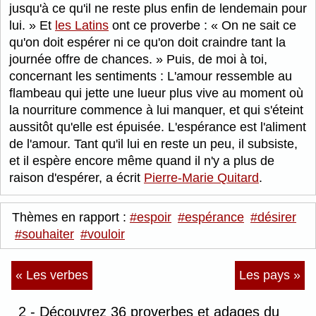
jusqu'à ce qu'il ne reste plus enfin de lendemain pour
lui.
Et
les Latins
ont ce proverbe :
On ne sait ce
qu'on doit espérer ni ce qu'on doit craindre tant la
journée offre de chances.
Puis, de moi à toi,
concernant les sentiments : L'amour ressemble au
flambeau qui jette une lueur plus vive au moment où
la nourriture commence à lui manquer, et qui s'éteint
aussitôt qu'elle est épuisée. L'espérance est l'aliment
de l'amour. Tant qu'il lui en reste un peu, il subsiste,
et il espère encore même quand il n'y a plus de
raison d'espérer, a écrit
Pierre-Marie Quitard
.
Thèmes en rapport :
#espoir
#espérance
#désirer
#souhaiter
#vouloir
« Les verbes
Les pays »
2 - Découvrez 36 proverbes et adages du