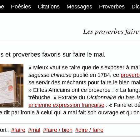
me
Poésies
Citations
Messages
Proverbes
Dic
Les proverbes faire
 et proverbes favoris sur faire le mal.
Mieux vaut se taire que de s'exposer à mal
sagesse chinoise
publié en 1784, ce
proverb
se servir des méchants pour faire le bien mai
Et les Africains ont ce proverbe :
La langu
trébuche.
Extraite du
Dictionnaire du bas-
ancienne expression française
:
Faire et dé
 dit par ironie à celui qui a mal fait son ouvrage et qu'
ort :
#faire
#mal
#faire / bien
#dire / faire